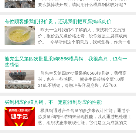
要么就掉块开裂，请问用什么模具钢比较好呢？
热锻模具，首先要的是高的耐热性能，而H13是一
款4Cr5MoSiV1的铬系热作模具钢，耐热合金钼
有位顾客嫌我们报价贵，还说我们把豆腐搞成肉价
Mo含...
昨天一位对我们不了解的人，来找我们文员报
价，报价后又嫌价格太贵，说你这是豆腐搞成肉
价。 今早听到这个消息后，我就觉得，作为一名
厨师，就应该具备把豆腐搞成肉价的能力。 淮扬
菜有一道叫文思豆腐的名菜，坊间叫“清水豆腐”，
熊先生又第四次批量采购8566模具钢，我很高兴，也有一
要将嫩豆腐...
些感悟
熊先生又第四次批量采购8566模具钢，我很高
兴，也有一些感悟。 熊先生是冷镦变薄1.0厚
316L不锈钢，冷镦冲头容易崩裂，ASP60、
ASP23、SKH-9、SKH51、LD、DC53、
SKD11、试过7种模具钢，最好的只能冲3000次，
买到相应的模具钢，不一定能得到对应的性能
但用誉辉8...
模具钢通过合金含量的多少来设计性能；通过冶
炼质量和内部结构来呈现性能，以及通过热处理工
艺、组织状态来展现性能，它们是互为成就的关
系，不是孤立的个体。 很多人以为，买到相应的
模具钢，就能得到对应的性能。 你错了，想到和