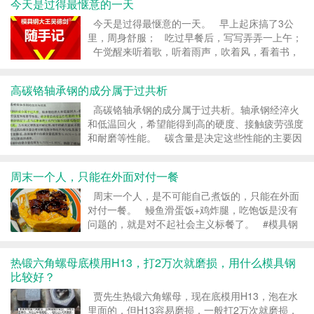
今天是过得最惬意的一天
做企业，安全是第一要务...
今天是过得最惬意的一天。 早上起床搞了3公
里，周身舒服； 吃过早餐后，写写弄弄一上午；
午觉醒来听着歌，听着雨声，吹着风，看着书，
惬意得不行； 已经好久好久没这么惬意过了，这
种安静，不被打扰，可以随心所欲的...
高碳铬轴承钢的成分属于过共析
高碳铬轴承钢的成分属于过共析。轴承钢经淬火
和低温回火，希望能得到高的硬度、接触疲劳强度
和耐磨等性能。 碳含量是决定这些性能的主要因
素。 实践证明，在同样硬度的情况下，若马氏体
基体上有均匀细小的碳化物存在，比单纯马氏体的
周末一个人，只能在外面对付一餐
耐磨性要高。 &...
周末一个人，是不可能自己煮饭的，只能在外面
对付一餐。 鳗鱼滑蛋饭+鸡炸腿，吃饱饭是没有
问题的，就是对不起社会主义标餐了。 #模具钢
大王吴德剑 转载请注明：模具钢_模具钢材_h13
模具钢_模具钢价格 - 模具钢大王...
热锻六角螺母底模用H13，打2万次就磨损，用什么模具钢
比较好？
贾先生热锻六角螺母，现在底模用H13，泡在水
里面的，但H13容易磨损，一般打2万次就磨损，