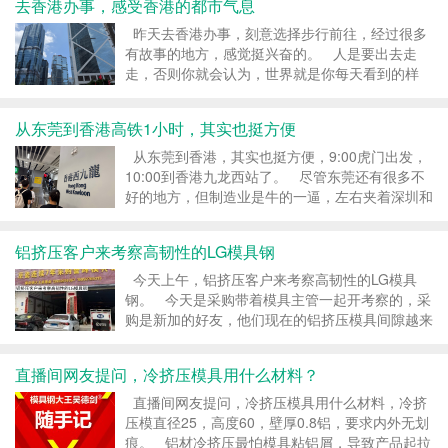
去香港办事，感受香港的都市气息
昨天去香港办事，刻意选择步行前往，经过很多
有故事的地方，感觉挺兴奋的。 人是要出去走
走，否则你就会认为，世界就是你每天看到的样
子。你每天上班下班，你的世界只有10公里。 在
香港金融中心，吃饭是...
从东莞到香港高铁1小时，其实也挺方便
从东莞到香港，其实也挺方便，9:00虎门出发，
10:00到香港九龙西站了。 尽管东莞还有很多不
好的地方，但制造业是牛的一逼，左右夹着深圳和
广州两个大城市，距离香港也挺近的，你说不出去
哪里不好。 #模具钢大王吴德剑...
铝挤压客户来考察高韧性的LG模具钢
今天上午，铝挤压客户来考察高韧性的LG模具
钢。 今天是采购带着模具主管一起开考察的，采
购是新加的好友，他们现在的铝挤压模具间隙越来
越小，对强度要求越来越高，现在用H13、
SKD61、8418等模具钢，都无法满足模具要求，
直播间网友提问，冷挤压模具用什么材料？
芯子容易跑偏，导致挤压出来的产品...
直播间网友提问，冷挤压模具用什么材料，冷挤
压模直径25，高度60，壁厚0.8铝，要求内外无划
痕。 铝材冷挤压最怕模具粘铝屑，导致产品起拉