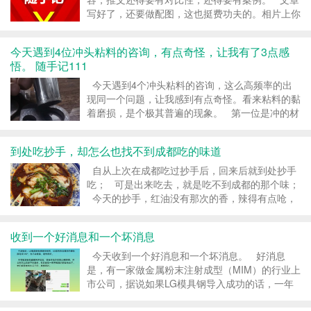
写好了，还要做配图，这也挺费功夫的。相片上你
总要写两句话吧，这又是烧脑的事情。本来写得就
累，这里还得要你累一下。 写完了还得要发，这
今天遇到4位冲头粘料的咨询，有点奇怪，让我有了3点感
虽然不烧脑，但这是体...
悟。 随手记111
今天遇到4个冲头粘料的咨询，这么高频率的出
现同一个问题，让我感到有点奇怪。看来粘料的黏
着磨损，是个极其普遍的现象。 第一位是冲的材
质是SPCC 酸洗板4mm厚，冲10mm的孔，现在
用SKH-9，冲不了多少，冲针上就有麻坑了，冲
到处吃抄手，却怎么也找不到成都吃的味道
1000-2000次就有。...
自从上次在成都吃过抄手后，回来后就到处抄手
吃； 可是出来吃去，就是吃不到成都的那个味；
今天的抄手，红油没有那次的香，辣得有点呛，
没有那次的温润。 懂美食的，评论一下，到底是
哪里出问题。 #模具...
收到一个好消息和一个坏消息
今天收到一个好消息和一个坏消息。 好消息
是，有一家做金属粉末注射成型（MIM）的行业上
市公司，据说如果LG模具钢导入成功的话，一年
用量有300万元。 坏消息是，技术人员一直在刁