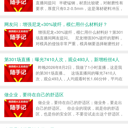
直播间提问 半硬锰钢，材质比较硬，对耐磨性有
要求，厚度只有0.2-0.5mm，这是薄材硬料冲压，
主要考虑耐磨性，模具用SKH-9高速钢，是合理的
用料。 SKH-9是一款W...
网友问：增强尼龙+30%玻纤，模仁用什么材料好？
增强尼龙+30%玻纤，模仁用什么材料好？第301
场直播间网友提问。 尼龙增强30%玻纤的塑料，
对模具的侵蚀非常严重，模具钢要选择耐磨性好，
又不粘料的模具钢，模具肯定得做硬模。 增强尼
龙+30%玻纤，如果你的模具寿命要求不高...
第301场直播：曝光7410人次，观众493人，新增粉丝4人
昨晚2026年8月2日，我做了1小时直播，这是我
的第301场直播.。 这场直播间的曝光7410人
次，观众493人，人均观看时长1.66分钟，平均在
线11人，最高在线21人，新增粉丝4人。 这场直
播，数据还是正常...
做企业，要待在自己的舒适区
做企业，要待在自己的舒适区；做业务，要走出
自己的舒适区。 你企业的现状，就是你的舒适
区，也是你的安全区，不要尝试走出这个舒适区，
走出去，也许都是风险。虽然我们小企业犯不了什
么大错，但每一次的小错，也许就是灭顶之灾。