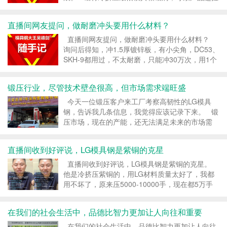
痕，因此，铝材冷挤压模具对钢材的冶炼质量要求
非常高，如果模具钢有偏析问题，组织存在肉眼看
直播间网友提问，做耐磨冲头要用什么材料？
不见的微观细...
直播间网友提问，做耐磨冲头要用什么材料？
询问后得知，冲1.5厚镀锌板，有小尖角，DC53、
SKH-9都用过，不太耐磨，只能冲30万次，用1个
礼拜就要换冲头，想换更耐磨的冲头料。 我们经
常说，钢材的硬度越高，耐磨性越好，但...
锻压行业，尽管技术壁垒很高，但市场需求端旺盛
今天一位锻压客户来工厂考察高韧性的LG模具
钢，告诉我几条信息，我觉得应该记录下来。 锻
压市场，现在的产能，还无法满足未来的市场需
求，所以锻压行业，尽管技术壁垒很高，但市场需
求端是旺盛的。 锻压生产的第一步是开发模具，
直播间收到好评说，LG模具钢是紫铜的克星
所以，未来的锻压模具钢...
直播间收到好评说，LG模具钢是紫铜的克星。
他是冷挤压紫铜的，用LG材料质量太好了，我都
用不坏了，原来压5000-10000手，现在都5万手
以上，现在太省事了，这个料耐磨，不粘料，硬度
高，什么材料都试过了，效果都不好，LG钢是紫
在我们的社会生活中，品德比智力更加让人向往和重要
铜的克星。 ...
在我们的社会生活中，品德比智力更加让人向往