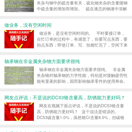
夹杂与钢中的硫含量有关，硫化物夹杂的含量随钢
中硫含量的增加而增加。 硫在液态的钢液中溶解
度很高，而在固态中的溶解度很低，1365°C时在
α-Fe 和y-Fe 中的溶解度分别0.14%和 0.052...
做业务，没有空闲时间
做业务，是没有空闲时间的。 平时要接订单，
在忙订单的过程中，有感觉了，你要写点东西，要
拍点东西；即使订单、写、拍都忙完了，空闲下来
你就应该看点书。 写拍是输出、看书是输入，不
输入就没有输出，所以做互联网电商，看书也是你
轴承钢在非金属夹杂物方面要求很纯
的工作内容之一。 &...
轴承钢在非金属夹杂物方面要求很纯。 非金属
夹杂物对轴承钢的力学性能，特别是对接触疲劳性
能有显著的影响，因而影响轴承零件的使用寿命。
在冶金方面，长期以来，如何炼出含非金属夹杂
物少、纯净度高的轴承钢，一直是一项重要的研究
网友点评说：不是说的DC53铬含量高，防锈能力更好吗？
课题。 ...
网友在视频下面点评说，不是说的DC53铬含量
高，防锈能力更好吗？ 这个说法是错误的。
DC53碳含量1.0%，虽然铬Cr含量8.0%，但碳铬
比低，形成不了 防锈的钝化层， 所以DC53不是
不锈钢。 DC53的...