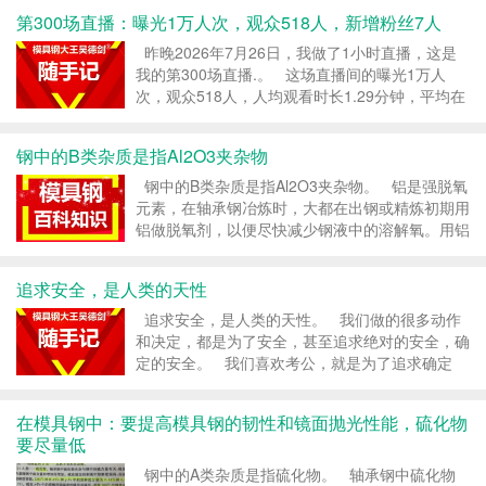
60，却能拉伸15万次，不用维修，还...
第300场直播：曝光1万人次，观众518人，新增粉丝7人
昨晚2026年7月26日，我做了1小时直播，这是
我的第300场直播.。 这场直播间的曝光1万人
次，观众518人，人均观看时长1.29分钟，平均在
线11人，最高在线22人，新增粉丝7人。 这场直
播数据并不亮眼，但收到...
钢中的B类杂质是指Al2O3夹杂物
钢中的B类杂质是指Al2O3夹杂物。 铝是强脱氧
元素，在轴承钢冶炼时，大都在出钢或精炼初期用
铝做脱氧剂，以便尽快减少钢液中的溶解氧。用铝
脱氧时，往往存在定数量的残铝，残铝量达到
0.052%时，钢中溶解的氧就很少了。 钢中用铝
追求安全，是人类的天性
脱氧后，最常见...
追求安全，是人类的天性。 我们做的很多动作
和决定，都是为了安全，甚至追求绝对的安全，确
定的安全。 我们喜欢考公，就是为了追求确定
性、安全性。 我们要买保险，买各种保险，就是
为了安全性，甚至是确定的安全性。 投广...
在模具钢中：要提高模具钢的韧性和镜面抛光性能，硫化物
要尽量低
钢中的A类杂质是指硫化物。 轴承钢中硫化物