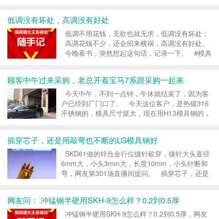
但人们倾向于认为自己与众不同、独一无二，以及
较不容易受到那些导致其他人做出自私及不道德行
低调没有坏处，高调没有好处
为的情境压力的影响。 ...
低调不用花钱，无欲也就无求，低调没有坏处；
高调花钱不少，还会招来横祸，高调没有好处。
今晚看书，突然想起这句话，记录一下。 #模具
钢大王吴德剑 转载请注明：模具钢_模具钢材
_h13模具钢_模具钢价格 - 模...
顾客中午过来采购，老总开着宝马7系跟采购一起来
今天中午，不到一点钟，午休就结束了，因为客
户已经到厂门口了。 今天这位客户，是热锻316
不锈钢的，模具尺寸挺大，现在用H13模具钢的，
模具烂得太快，做模都来不及，生产没法干，听说
耐热钢8433做热锻效果好，中午就风尘仆仆开车
插穿芯子，还是用敲弯也不断的LG模具钢好
来了，今天老总开着宝马7系跟...
SKD61做的锌合金行位镶针砬穿，镶针大头直径
6mm大，小头3mm大，长度10mm，小头针断和
弯，网友第301场直播间提问。 插穿芯子，还是
用敲弯也不断的LG模具钢好。 锌合金压铸温度
并不高，SKD61的耐热性能是没有问题...
网友问： 冲锰钢半硬用SKH-9怎么样？0.2到0.5厚
冲锰钢半硬用SKH-9怎么样？0.2到0.5厚，网友