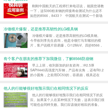
刚刚中国航天的工程师打来电话说， 能跟您请教
一下，这S390粉末钢的焊接寿命测试为什么还不
如您的8566，8433？ 中国航天在测试一个新场
景的铝材摩擦焊焊头，S390焊600米就断了，而
8566和8433，却没有断，还一直在跑着。他想不
冷镦模片爆裂，还是推荐高韧性的LG模具钢
通，S390的...
冷镦模片爆裂，还是推荐高韧性的LG模具钢。
今早收到李先生咨询，他是冷镦打马车螺丝的模
片，客户说模片容易爆，Cr12MoV、四抄8566，
都试过来，都是容易爆裂，请帮我推荐一款模具
钢。 冷镦模片很薄，是被打的零件，对韧性要...
有个客户在朋友的推荐下加我微信，了解8566防崩钢
早上上班，收到新加的好友咨询，冲2.5厚
SAPH440高强度汽车钢，产品有尖角 ，还有R0.2
的小圆角，之前用DC53的，容易崩，模具还在
试，也就冲三四十个就崩的，正在找材料，朋友介
绍他用誉辉8566防崩钢，所以加我好友。 冲2.5
他人的行能够很好地预示我们在相同情况下的反应
厚汽车钢，材质比较硬...
他人的行能够很好地预示我们在相同情况下的反
应。如果某个人在某种情况下失败，这表示我们很
可能也会同样失败。我们应该做好相应的准备。