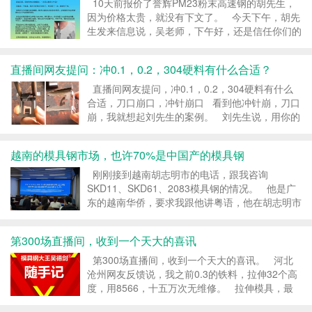
10天前报价了誉辉PM23粉末高速钢的胡先生，
因为价格太贵，就没有下文了。 今天下午，胡先
生发来信息说，吴老师，下午好，还是信任你们的
专业，外面三百多的PM23，我不敢买，我怕没效
果，浪费时间。 胡先生是冲压0.15纯镍的，纯镍
直播间网友提问：冲0.1，0.2，304硬料有什么合适？
带容易粘模...
直播间网友提问，冲0.1，0.2，304硬料有什么
合适，刀口崩口，冲针崩口 看到他冲针崩，刀口
崩，我就想起刘先生的案例。 刘先生说，用你的
8566冲压HV400度的304不绣钢，效果也很好
的，0.4mm厚400HV的3...
越南的模具钢市场，也许70%是中国产的模具钢
刚刚接到越南胡志明市的电话，跟我咨询
SKD11、SKD61、2083模具钢的情况。 他是广
东的越南华侨，要求我跟他讲粤语，他在胡志明市
开热处理厂，现在客户委外他做热处理的模具，经
常出问题，有时模具裂了，就会怪罪他的热处理没
第300场直播间，收到一个天大的喜讯
做好，老是因此...
第300场直播间，收到一个天大的喜讯。 河北
沧州网友反馈说，我之前0.3的铁料，拉伸32个高
度，用8566，十五万次无维修。 拉伸模具，最
怕模具起拉丝，但8566防崩钢，硬度HRC58-