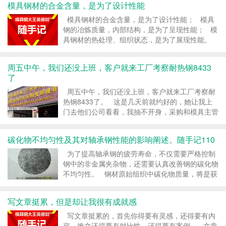
模具钢材的合金含量，是为了设计性能
得到，中间需要有人帮你...
模具钢材的合金含量，是为了设计性能； 模具
钢的冶炼质量，内部结构，是为了呈现性能； 模
具钢材的热处理、组织状态，是为了展现性能。
#模具钢大王吴德剑 转载请注明：模具钢_模具钢
材_h13模具钢_模具钢价格 -...
周五中午，我们还没上班，客户就来工厂考察耐热钢8433
了
周五中午，我们还没上班，客户就来工厂考察耐
热钢8433了。 这是几天前就约好的，她让我上
门去他们公司看看，我抽不开身，采购和模具主管
就一起来了。 这客户是做铜压铸的，现在的模具
用某顺的8407、 8418，但用龟裂，几千模...
碳化物不均匀性及其对轴承钢性能的影响阐述。随手记110
为了提高轴承钢的疲劳寿命，不仅需要严格控制
钢中的非金属夹杂物，还需要认真改善钢的碳化物
不均匀性。 钢材原始组织中碳化物质量，将是获
得良好使用组织的前提。 钢材的组织决定性
能，大量的生产实践和实验研究证明，原始组织为
写文章挺累，但是却让我很有成就感
均匀...
写文章挺累的，首先你得要有灵感，还得要有内
容，推文还得要有对比性，还得要有案例。 文章