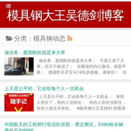
模具钢大王吴德剑博客
分类：模具钢动态
做业务，最期盼的就是来大单
做业务，最期盼的就是来大单； 可真正来了大
单，你又不敢说了； 你要做到内心激动，表面平
静； 感谢昨天开宝马740L的老板，谢谢你！ 你
们不要乱打听，这条朋友圈是写给我自己看的，为
我自己打气，加油...
上天是公平的，它会给每个人一次机会
上天是公平的，它会给每个人一次机会； 有的
人抓住了，有的人没抓住； 有的人抓住没留住，
有的人抓住并留住。 #模具钢大王吴德剑 转载请
注明：模具钢_模具钢材_h13模具钢_模具钢价格
- 模具钢大王吴德剑 &r...
中国航天的工程师打电话告诉我：通过测试，S390粉末钢
寿命不如8566