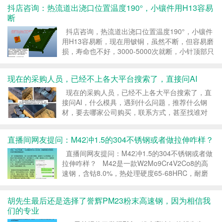
难我们，就看誉辉模具钢不爽，很多人都说要试，
抖店咨询：热流道出浇口位置温度190°，小镶件用H13容易
就他不点头。 &n...
断
抖店咨询，热流道出浇口位置温度190°，小镶件
用H13容易断，现在用铍铜，虽然不断，但容易磨
损，寿命也不好，3000-5000次就断，小针顶部只
有1mm，底部也只有2mm，还是三面贴死的。
1mm的塑胶模具对插芯子，现在用H13，注塑3...
现在的采购人员，已经不上各大平台搜索了，直接问AI
现在的采购人员，已经不上各大平台搜索了，直
接问AI，什么模具，遇到什么问题，推荐什么钢
材，要去哪家公司购买，联系方式，甚至找谁对
接，一次性全给你。 昨天一位采购人员，打电话
来咨询耐热钢8433的事情，沟通了一会儿，我感
直播间网友提问：M42冲1.5的304不锈钢或者做拉伸咋样？
觉她很专业，怎么知道这么多，铜...
直播间网友提问：M42冲1.5的304不锈钢或者做
拉伸咋样？ M42是一款W2Mo9Cr4V2Co8的高
速钢，含钴8.0%，热处理硬度65-68HRC，耐磨
性和红硬性非常好；但因合金总量太高，材质比较
脆，用于冲压厚板硬料，容易崩裂；同时...
胡先生最后还是选择了誉辉PM23粉末高速钢，因为相信我
们的专业