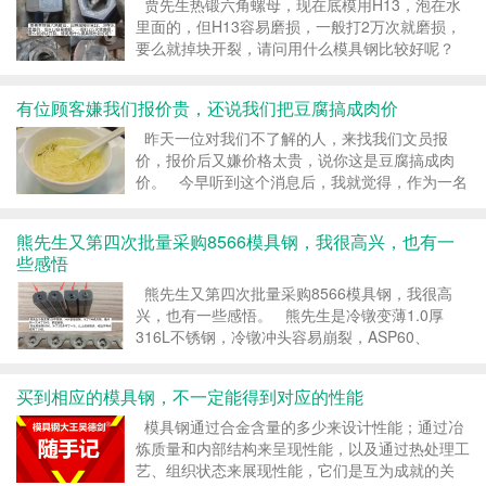
贾先生热锻六角螺母，现在底模用H13，泡在水
里面的，但H13容易磨损，一般打2万次就磨损，
要么就掉块开裂，请问用什么模具钢比较好呢？
热锻模具，首先要的是高的耐热性能，而H13是一
款4Cr5MoSiV1的铬系热作模具钢，耐热合金钼
有位顾客嫌我们报价贵，还说我们把豆腐搞成肉价
Mo含...
昨天一位对我们不了解的人，来找我们文员报
价，报价后又嫌价格太贵，说你这是豆腐搞成肉
价。 今早听到这个消息后，我就觉得，作为一名
厨师，就应该具备把豆腐搞成肉价的能力。 淮扬
菜有一道叫文思豆腐的名菜，坊间叫“清水豆腐”，
熊先生又第四次批量采购8566模具钢，我很高兴，也有一
要将嫩豆腐...
些感悟
熊先生又第四次批量采购8566模具钢，我很高
兴，也有一些感悟。 熊先生是冷镦变薄1.0厚
316L不锈钢，冷镦冲头容易崩裂，ASP60、
ASP23、SKH-9、SKH51、LD、DC53、
SKD11、试过7种模具钢，最好的只能冲3000次，
买到相应的模具钢，不一定能得到对应的性能
但用誉辉8...
模具钢通过合金含量的多少来设计性能；通过冶
炼质量和内部结构来呈现性能，以及通过热处理工
艺、组织状态来展现性能，它们是互为成就的关