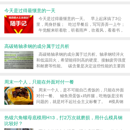
走出去，也许都是风险。虽然我们小企业犯不了什
么大错，但每一次的小错，也许就是灭顶之灾。
今天是过得最惬意的一天
做企业，安全是第一要务...
今天是过得最惬意的一天。 早上起床搞了3公
里，周身舒服； 吃过早餐后，写写弄弄一上午；
午觉醒来听着歌，听着雨声，吹着风，看着书，
惬意得不行； 已经好久好久没这么惬意过了，这
种安静，不被打扰，可以随心所欲的...
高碳铬轴承钢的成分属于过共析
高碳铬轴承钢的成分属于过共析。轴承钢经淬火
和低温回火，希望能得到高的硬度、接触疲劳强度
和耐磨等性能。 碳含量是决定这些性能的主要因
素。 实践证明，在同样硬度的情况下，若马氏体
基体上有均匀细小的碳化物存在，比单纯马氏体的
周末一个人，只能在外面对付一餐
耐磨性要高。 &...
周末一个人，是不可能自己煮饭的，只能在外面
对付一餐。 鳗鱼滑蛋饭+鸡炸腿，吃饱饭是没有
问题的，就是对不起社会主义标餐了。 #模具钢
大王吴德剑 转载请注明：模具钢_模具钢材_h13
模具钢_模具钢价格 - 模具钢大王...
热锻六角螺母底模用H13，打2万次就磨损，用什么模具钢
比较好？