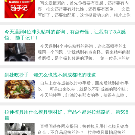
写文章挺累的，首先你得要有灵感，还得要有内
容，推文还得要有对比性，还得要有案例。 文章
写好了，还要做配图，这也挺费功夫的。相片上你
总要写两句话吧，这又是烧脑的事情。本来写得就
累，这里还得要你累一下。 写完了还得要发，这
今天遇到4位冲头粘料的咨询，有点奇怪，让我有了3点感
虽然不烧脑，但这是体...
悟。 随手记111
今天遇到4个冲头粘料的咨询，这么高频率的出
现同一个问题，让我感到有点奇怪。看来粘料的黏
着磨损，是个极其普遍的现象。 第一位是冲的材
质是SPCC 酸洗板4mm厚，冲10mm的孔，现在
用SKH-9，冲不了多少，冲针上就有麻坑了，冲
到处吃抄手，却怎么也找不到成都吃的味道
1000-2000次就有。...
自从上次在成都吃过抄手后，回来后就到处抄手
吃； 可是出来吃去，就是吃不到成都的那个味；
今天的抄手，红油没有那次的香，辣得有点呛，
没有那次的温润。 懂美食的，评论一下，到底是
哪里出问题。 #模具...
拉伸模具用什么模具钢材好，产品不易起拉丝路的。第598
篇
直播间很多网友提问：拉伸模具用什么模具钢寿
命长，不容易起拉丝路？ 拉伸模具最怕起拉丝