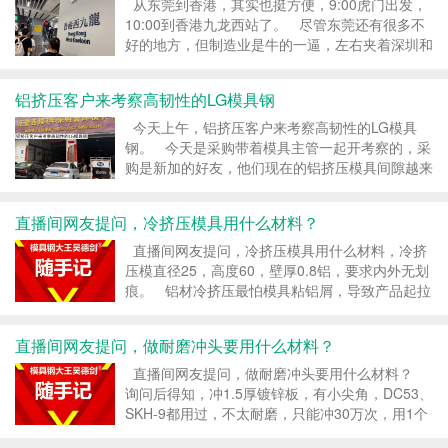
从东莞到香港，其实也挺方便，9:00虎门出发，
10:00到香港九龙西站了。 尽管东莞还有很多不
好的地方，但制造业是牛的一逼，左右夹着深圳和
广州两个大城市，距离香港也挺近的，你说不出去
哪里不好。 #模具钢大王吴德剑...
铝挤压客户来考察高韧性的LG模具钢
今天上午，铝挤压客户来考察高韧性的LG模具
钢。 今天是采购带着模具主管一起开考察的，采
购是新加的好友，他们现在的铝挤压模具间隙越来
越小，对强度要求越来越高，现在用H13、
SKD61、8418等模具钢，都无法满足模具要求，
直播间网友提问，冷挤压模具用什么材料？
芯子容易跑偏，导致挤压出来的产品...
直播间网友提问，冷挤压模具用什么材料，冷挤
压模直径25，高度60，壁厚0.8铝，要求内外无划
痕。 铝材冷挤压最怕模具粘铝屑，导致产品起拉
痕，因此，铝材冷挤压模具对钢材的冶炼质量要求
非常高，如果模具钢有偏析问题，组织存在肉眼看
直播间网友提问，做耐磨冲头要用什么材料？
不见的微观细...
直播间网友提问，做耐磨冲头要用什么材料？
询问后得知，冲1.5厚镀锌板，有小尖角，DC53、
SKH-9都用过，不太耐磨，只能冲30万次，用1个
礼拜就要换冲头，想换更耐磨的冲头料。 我们经