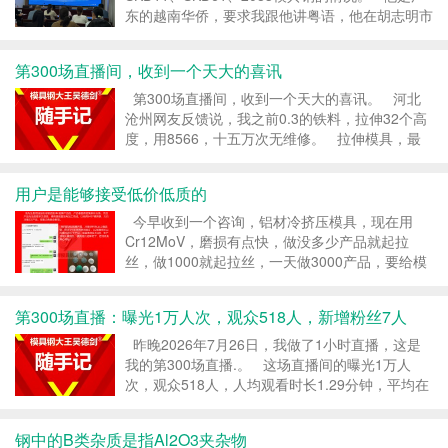
东的越南华侨，要求我跟他讲粤语，他在胡志明市
开热处理厂，现在客户委外他做热处理的模具，经
常出问题，有时模具裂了，就会怪罪他的热处理没
第300场直播间，收到一个天大的喜讯
做好，老是因此...
第300场直播间，收到一个天大的喜讯。 河北
沧州网友反馈说，我之前0.3的铁料，拉伸32个高
度，用8566，十五万次无维修。 拉伸模具，最
怕模具起拉丝，但8566防崩钢，硬度HRC58-
60，却能拉伸15万次，不用维修，还...
用户是能够接受低价低质的
今早收到一个咨询，铝材冷挤压模具，现在用
Cr12MoV，磨损有点快，做没多少产品就起拉
丝，做1000就起拉丝，一天做3000产品，要给模
具抛光3次，Cr12MoV硬度HRC60-62，我们的铝
材冷挤压模具一直是用Cr12MoV的，因为
第300场直播：曝光1万人次，观众518人，新增粉丝7人
Cr12MoV便宜。 ...
昨晚2026年7月26日，我做了1小时直播，这是
我的第300场直播.。 这场直播间的曝光1万人
次，观众518人，人均观看时长1.29分钟，平均在
线11人，最高在线22人，新增粉丝7人。 这场直
播数据并不亮眼，但收到...
钢中的B类杂质是指Al2O3夹杂物