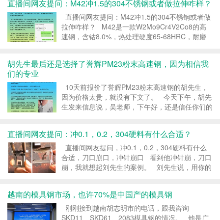
直播间网友提问：M42冲1.5的304不锈钢或者做拉伸咋样？
觉她很专业，怎么知道这么多，铜...
直播间网友提问：M42冲1.5的304不锈钢或者做
拉伸咋样？ M42是一款W2Mo9Cr4V2Co8的高
速钢，含钴8.0%，热处理硬度65-68HRC，耐磨
性和红硬性非常好；但因合金总量太高，材质比较
脆，用于冲压厚板硬料，容易崩裂；同时...
胡先生最后还是选择了誉辉PM23粉末高速钢，因为相信我
们的专业
10天前报价了誉辉PM23粉末高速钢的胡先生，
因为价格太贵，就没有下文了。 今天下午，胡先
生发来信息说，吴老师，下午好，还是信任你们的
专业，外面三百多的PM23，我不敢买，我怕没效
果，浪费时间。 胡先生是冲压0.15纯镍的，纯镍
直播间网友提问：冲0.1，0.2，304硬料有什么合适？
带容易粘模...
直播间网友提问，冲0.1，0.2，304硬料有什么
合适，刀口崩口，冲针崩口 看到他冲针崩，刀口
崩，我就想起刘先生的案例。 刘先生说，用你的
8566冲压HV400度的304不绣钢，效果也很好
的，0.4mm厚400HV的3...
越南的模具钢市场，也许70%是中国产的模具钢
刚刚接到越南胡志明市的电话，跟我咨询
SKD11、SKD61、2083模具钢的情况。 他是广