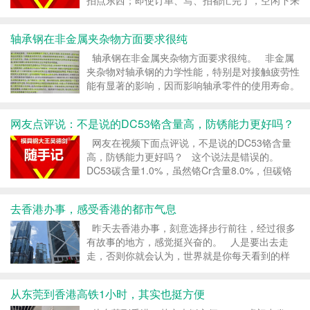
拍点东西；即使订单、写、拍都忙完了，空闲下来
你就应该看点书。 写拍是输出、看书是输入，不
输入就没有输出，所以做互联网电商，看书也是你
轴承钢在非金属夹杂物方面要求很纯
的工作内容之一。 &...
轴承钢在非金属夹杂物方面要求很纯。 非金属
夹杂物对轴承钢的力学性能，特别是对接触疲劳性
能有显著的影响，因而影响轴承零件的使用寿命。
在冶金方面，长期以来，如何炼出含非金属夹杂
物少、纯净度高的轴承钢，一直是一项重要的研究
网友点评说：不是说的DC53铬含量高，防锈能力更好吗？
课题。 ...
网友在视频下面点评说，不是说的DC53铬含量
高，防锈能力更好吗？ 这个说法是错误的。
DC53碳含量1.0%，虽然铬Cr含量8.0%，但碳铬
比低，形成不了 防锈的钝化层， 所以DC53不是
不锈钢。 DC53的...
去香港办事，感受香港的都市气息
昨天去香港办事，刻意选择步行前往，经过很多
有故事的地方，感觉挺兴奋的。 人是要出去走
走，否则你就会认为，世界就是你每天看到的样
子。你每天上班下班，你的世界只有10公里。 在
香港金融中心，吃饭是...
从东莞到香港高铁1小时，其实也挺方便