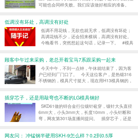
可能也会同样失败。我们应该做好相应的准备。
但人们倾向于认为自己与众不同、独一无二，以及
较不容易受到那些导致其他人做出自私及不道德行
低调没有坏处，高调没有好处
为的情境压力的影响。 ...
低调不用花钱，无欲也就无求，低调没有坏处；
高调花钱不少，还会招来横祸，高调没有好处。
今晚看书，突然想起这句话，记录一下。 #模具
钢大王吴德剑 转载请注明：模具钢_模具钢材
_h13模具钢_模具钢价格 - 模...
顾客中午过来采购，老总开着宝马7系跟采购一起来
今天中午，不到一点钟，午休就结束了，因为客
户已经到厂门口了。 今天这位客户，是热锻316
不锈钢的，模具尺寸挺大，现在用H13模具钢的，
模具烂得太快，做模都来不及，生产没法干，听说
耐热钢8433做热锻效果好，中午就风尘仆仆开车
插穿芯子，还是用敲弯也不断的LG模具钢好
来了，今天老总开着宝马7系跟...
SKD61做的锌合金行位镶针砬穿，镶针大头直径
6mm大，小头3mm大，长度10mm，小头针断和
弯，网友第301场直播间提问。 插穿芯子，还是
用敲弯也不断的LG模具钢好。 锌合金压铸温度
并不高，SKD61的耐热性能是没有问题...
网友问： 冲锰钢半硬用SKH-9怎么样？0.2到0.5厚