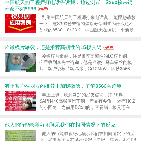
中国航天的工程师打电话告诉我：通过测试，S390粉末钢
寿命不如8566
刚刚中国航天的工程师打来电话说， 能跟您请教
一下，这S390粉末钢的焊接寿命测试为什么还不
如您的8566，8433？ 中国航天在测试一个新场
景的铝材摩擦焊焊头，S390焊600米就断了，而
8566和8433，却没有断，还一直在跑着。他想不
冷镦模片爆裂，还是推荐高韧性的LG模具钢
通，S390的...
冷镦模片爆裂，还是推荐高韧性的LG模具钢。
今早收到李先生咨询，他是冷镦打马车螺丝的模
片，客户说模片容易爆，Cr12MoV、四抄8566，
都试过来，都是容易爆裂，请帮我推荐一款模具
钢。 冷镦模片很薄，是被打的零件，对韧性要...
有个客户在朋友的推荐下加我微信，了解8566防崩钢
早上上班，收到新加的好友咨询，冲2.5厚
SAPH440高强度汽车钢，产品有尖角 ，还有R0.2
的小圆角，之前用DC53的，容易崩，模具还在
试，也就冲三四十个就崩的，正在找材料，朋友介
绍他用誉辉8566防崩钢，所以加我好友。 冲2.5
他人的行能够很好地预示我们在相同情况下的反应
厚汽车钢，材质比较硬...
他人的行能够很好地预示我们在相同情况下的反
应。如果某个人在某种情况下失败，这表示我们很