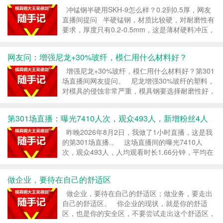
冲锰钢半硬用SKH-9怎么样？0.2到0.5厚，网友
直播间提问 半硬锰钢，材质比较硬，对耐磨性有
要求，厚度只有0.2-0.5mm，这是薄材硬料冲压，
主要考虑耐磨性，模具用SKH-9高速钢，是合理的
用料。 SKH-9是一款W...
网友问：增强尼龙+30%玻纤，模仁用什么材料好？
增强尼龙+30%玻纤，模仁用什么材料好？第301
场直播间网友提问。 尼龙增强30%玻纤的塑料，
对模具的侵蚀非常严重，模具钢要选择耐磨性好，
又不粘料的模具钢，模具肯定得做硬模。 增强尼
龙+30%玻纤，如果你的模具寿命要求不高...
第301场直播：曝光7410人次，观众493人，新增粉丝4人
昨晚2026年8月2日，我做了1小时直播，这是我
的第301场直播.。 这场直播间的曝光7410人
次，观众493人，人均观看时长1.66分钟，平均在
线11人，最高在线21人，新增粉丝4人。 这场直
播，数据还是正常...
做企业，要待在自己的舒适区
做企业，要待在自己的舒适区；做业务，要走出
自己的舒适区。 你企业的现状，就是你的舒适
区，也是你的安全区，不要尝试走出这个舒适区，