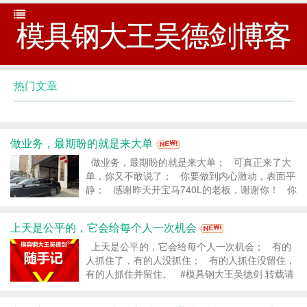
模具钢大王吴德剑博客
热门文章
做业务，最期盼的就是来大单
做业务，最期盼的就是来大单； 可真正来了大
单，你又不敢说了； 你要做到内心激动，表面平
静； 感谢昨天开宝马740L的老板，谢谢你！ 你
们不要乱打听，这条朋友圈是写给我自己看的，为
我自己打气，加油...
上天是公平的，它会给每个人一次机会
上天是公平的，它会给每个人一次机会； 有的
人抓住了，有的人没抓住； 有的人抓住没留住，
有的人抓住并留住。 #模具钢大王吴德剑 转载请
注明：模具钢_模具钢材_h13模具钢_模具钢价格
- 模具钢大王吴德剑 &r...