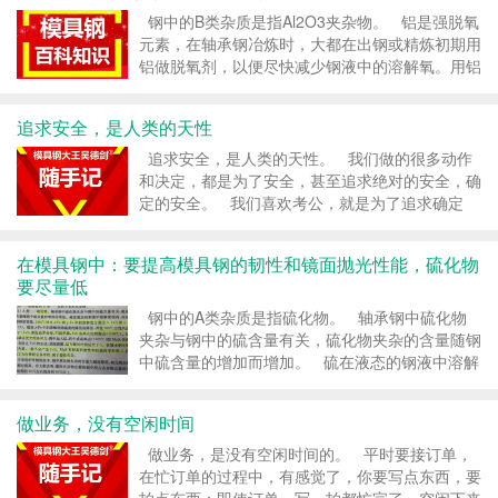
钢中的B类杂质是指Al2O3夹杂物。 铝是强脱氧
元素，在轴承钢冶炼时，大都在出钢或精炼初期用
铝做脱氧剂，以便尽快减少钢液中的溶解氧。用铝
脱氧时，往往存在定数量的残铝，残铝量达到
0.052%时，钢中溶解的氧就很少了。 钢中用铝
追求安全，是人类的天性
脱氧后，最常见...
追求安全，是人类的天性。 我们做的很多动作
和决定，都是为了安全，甚至追求绝对的安全，确
定的安全。 我们喜欢考公，就是为了追求确定
性、安全性。 我们要买保险，买各种保险，就是
为了安全性，甚至是确定的安全性。 投广...
在模具钢中：要提高模具钢的韧性和镜面抛光性能，硫化物
要尽量低
钢中的A类杂质是指硫化物。 轴承钢中硫化物
夹杂与钢中的硫含量有关，硫化物夹杂的含量随钢
中硫含量的增加而增加。 硫在液态的钢液中溶解
度很高，而在固态中的溶解度很低，1365°C时在
α-Fe 和y-Fe 中的溶解度分别0.14%和 0.052...
做业务，没有空闲时间
做业务，是没有空闲时间的。 平时要接订单，
在忙订单的过程中，有感觉了，你要写点东西，要