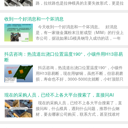
路，拉丝路也是拉伸模具的主要失效形式，更是拉
伸的行业痛点。拉丝路也是最考验模具钢材的冶炼
质量的，如果模具钢材的冶炼质量差，组织偏析严
收到一个好消息和一个坏消息
重，就会存在大量的肉眼看不见的微观细...
今天收到一个好消息和一个坏消息。 好消息
是，有一家做金属粉末注射成型（MIM）的行业上
市公司，据说如果LG模具钢导入成功的话，一年
用量有300万元。 坏消息是，技术人员一直在刁
难我们，就看誉辉模具钢不爽，很多人都说要试，
抖店咨询：热流道出浇口位置温度190°，小镶件用H13容易
就他不点头。 &n...
断
抖店咨询，热流道出浇口位置温度190°，小镶件
用H13容易断，现在用铍铜，虽然不断，但容易磨
损，寿命也不好，3000-5000次就断，小针顶部只
有1mm，底部也只有2mm，还是三面贴死的。
1mm的塑胶模具对插芯子，现在用H13，注塑3...
现在的采购人员，已经不上各大平台搜索了，直接问AI
现在的采购人员，已经不上各大平台搜索了，直
接问AI，什么模具，遇到什么问题，推荐什么钢
材，要去哪家公司购买，联系方式，甚至找谁对
接，一次性全给你。 昨天一位采购人员，打电话
来咨询耐热钢8433的事情，沟通了一会儿，我感