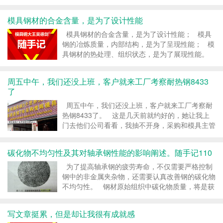
系，不是孤立的个体。 很多人以为，买到相应的
模具钢，就能得到对应的性能。 你错了，想到和
模具钢材的合金含量，是为了设计性能
得到，中间需要有人帮你...
模具钢材的合金含量，是为了设计性能； 模具
钢的冶炼质量，内部结构，是为了呈现性能； 模
具钢材的热处理、组织状态，是为了展现性能。
#模具钢大王吴德剑 转载请注明：模具钢_模具钢
材_h13模具钢_模具钢价格 -...
周五中午，我们还没上班，客户就来工厂考察耐热钢8433
了
周五中午，我们还没上班，客户就来工厂考察耐
热钢8433了。 这是几天前就约好的，她让我上
门去他们公司看看，我抽不开身，采购和模具主管
就一起来了。 这客户是做铜压铸的，现在的模具
用某顺的8407、 8418，但用龟裂，几千模...
碳化物不均匀性及其对轴承钢性能的影响阐述。随手记110
为了提高轴承钢的疲劳寿命，不仅需要严格控制
钢中的非金属夹杂物，还需要认真改善钢的碳化物
不均匀性。 钢材原始组织中碳化物质量，将是获
得良好使用组织的前提。 钢材的组织决定性
能，大量的生产实践和实验研究证明，原始组织为
写文章挺累，但是却让我很有成就感
均匀...