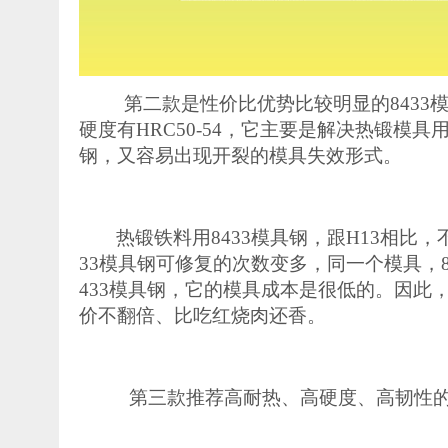
第二款是性价比优势比较明显的
843
硬度有HRC50-54，它主要是解决热锻模具
钢，又容易出现开裂的模具失效形式。
热锻铁料用
8433模具钢
，
跟
H13相比
33模具钢可
修复的次数变多，同一个模具，
433模具钢，它的模具成本是很低的
。因此
价不翻倍、
比吃红烧肉还香
。
第三款推荐高耐热、高硬度、高韧性