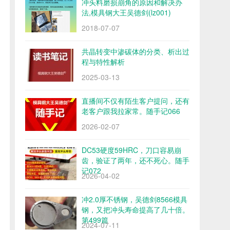
冲头料磨损崩角的原因和解决办
法,模具钢大王吴德剑(lz001)
2018-07-07
共晶转变中渗碳体的分类、析出过
程与特性解析
2025-03-13
直播间不仅有陌生客户提问，还有
老客户跟我拉家常。随手记066
2026-02-07
DC53硬度59HRC，刀口容易崩
齿，验证了两年，还不死心。随手
记072
2026-04-02
冲2.0厚不锈钢，吴德剑8566模具
钢，又把冲头寿命提高了几十倍。
第499篇
2024-07-11