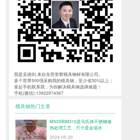
我是吴德剑,来自东莞誉辉模具钢材有限公司。
多个世界500强采购我的模具钢，至少省30%以上；
拿起手机联系我，为你解决模具钢选择难题！
手机(微信):13922974367
模具钢热门文章
M333和M310是马氏体不锈钢做
热处理工艺，尺寸是会缩水
2024-05-29