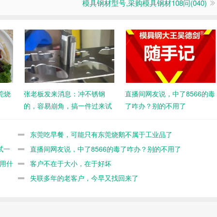
模具钢材型号,采购模具钢材108问(040)
莞烧
张老板发来消息：冲不锈钢
直播间网友说，中了8566的毒
的，容易崩角，搞一件过来试
了咋办？别的不用了
一下
东莞吃早餐，可能只有东莞烧鹅不属于工业品了
试一
直播间网友说，中了8566的毒了咋办？别的不用了
伸用什
客户不在于大小，在于好坏
失联多年的老客户，今早又找回来了