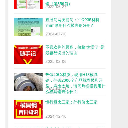
钢（第359篇）
2022-06-27
直播间网友提问：冲Q235材料
7mm厚用什么模具钢好用?
2024-07-10
不喜欢你的顾客，价格”太贵了”是
最容易说出的理由
2025-02-06
热锻40Cr材质，现用H13模具
钢，但锻2000个产品就塌模和开
裂，寿命太短，请问热锻模具用什
2024-04-11
么模具钢寿命长？
懂行货比三家；外行价比三家
2024-12-10