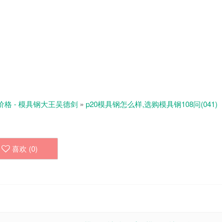
价格 - 模具钢大王吴德剑
»
p20模具钢怎么样,选购模具钢108问(041)
喜欢 (
0
)