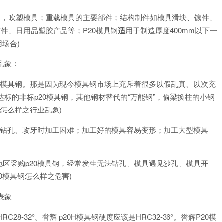
具，吹塑模具；重载模具的主要部件；结构制件如模具滑块、镶件、
件、日用品塑胶产品等；P20模具钢
适
用于制造厚度400mm以下一
场合)
乱象：
的模具钢。那是因为现今模具钢市场上充斥着很多以假乱真、以次充
达标的非标p20模具钢，其他钢材替代的“万能钢”，偷梁换柱的小钢
钢怎么样之行业乱象)
；钻孔、攻牙时加工困难；加工好的模具容易变形；加工大型模具
区采购p20模具钢，经常发生无法钻孔、模具遇见沙孔、模具开
0模具钢怎么样之危害)
表象
28-32°。誉辉 p20H模具钢硬度应该是HRC32-36°。誉辉P20模