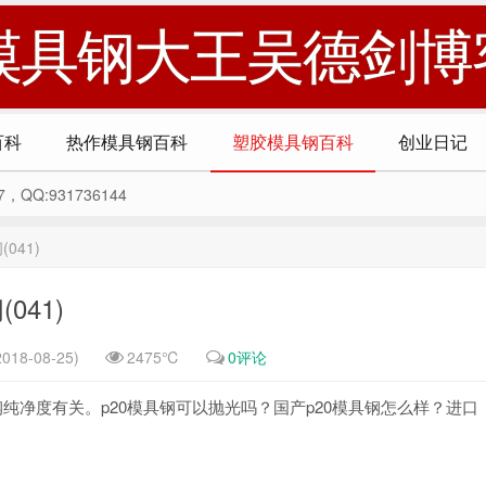
模具钢大王吴德剑博
百科
热作模具钢百科
塑胶模具钢百科
创业日记
Q:931736144
041)
041)
018-08-25)
2475℃
0评论
具钢纯净度有关。p20模具钢可以抛光吗？国产p20模具钢怎么样？进口