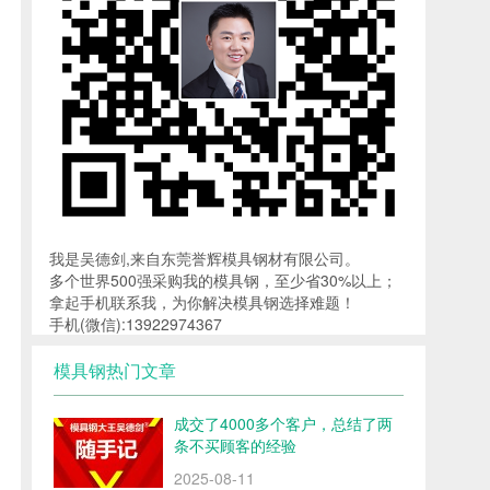
我是吴德剑,来自东莞誉辉模具钢材有限公司。
多个世界500强采购我的模具钢，至少省30%以上；
拿起手机联系我，为你解决模具钢选择难题！
手机(微信):13922974367
模具钢热门文章
成交了4000多个客户，总结了两
条不买顾客的经验
2025-08-11