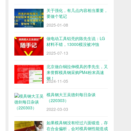
关于强化，有几点内容相当重要，
要做个笔记
2025-01-08
做电动工具铝壳的陈先生说：LG
材料不错，13000模没被冲蚀
2025-07-13
北京做白铜拉伸模具的李先生，又
来誉辉模具钢采购PM4粉末高速
钢！
2024-11-05
模具钢大王吴德剑每日杂谈
（220303）
2022-03-03
如果模具钢没有经过六面锻造，存
在合金偏析，会对模具钢性能造成