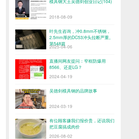
模具钢大王吴德剑创业日记(104)
2018-08-09
叶先生咨询，冲0.8mm不锈钢，
2.5mm厚的DC53冲头拉断严重。
第548篇
2025-04-06
直播间网友提问：窄框防爆用
8566、还是LG？
2024-04-19
吴德剑模具钢的品牌故事
2024-03-19
有位顾客嫌我们报价贵，还说我们
把豆腐搞成肉价
2026-08-02