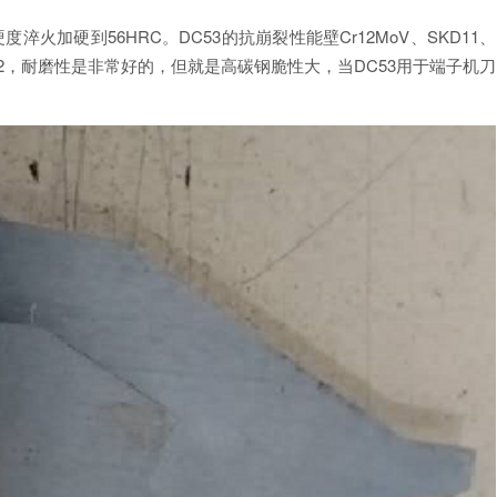
硬度淬火加硬到56HRC。DC53的抗崩裂性能壁Cr12MoV、SKD11、
-62，耐磨性是非常好的，但就是高碳钢脆性大，当DC53用于端子机刀