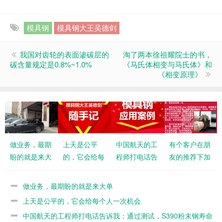
模具钢
模具钢大王吴德剑
我国对齿轮的表面渗碳层的
淘了两本徐祖耀院士的书，
碳含量规定是0.8%~1.0%
《马氏体相变与马氏体》和
《相变原理》
做业务，最期
上天是公平
中国航天的工
有个客户在朋
盼的就是来大
的，它会给每
程师打电话告
友的推荐下加
单
个人一次机会
诉我：通过测
我微信，了解
试，S390粉
8566防崩钢
做业务，最期盼的就是来大单
末钢寿命不如
上天是公平的，它会给每个人一次机会
8566
中国航天的工程师打电话告诉我：通过测试，S390粉末钢寿命