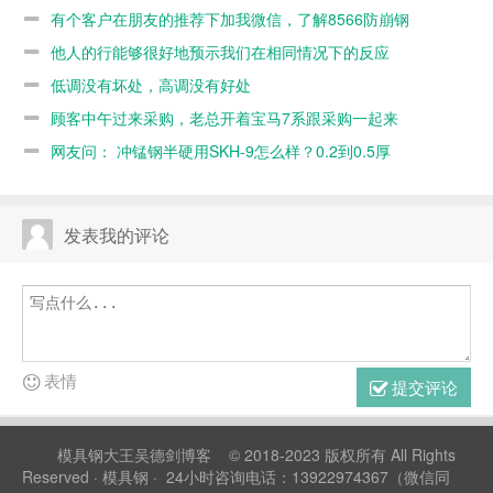
不如8566
有个客户在朋友的推荐下加我微信，了解8566防崩钢
他人的行能够很好地预示我们在相同情况下的反应
低调没有坏处，高调没有好处
顾客中午过来采购，老总开着宝马7系跟采购一起来
网友问： 冲锰钢半硬用SKH-9怎么样？0.2到0.5厚
发表我的评论
表情
提交评论
模具钢大王吴德剑博客
© 2018-2023 版权所有 All Rights
Reserved ·
模具钢
· 24小时咨询电话：13922974367（微信同