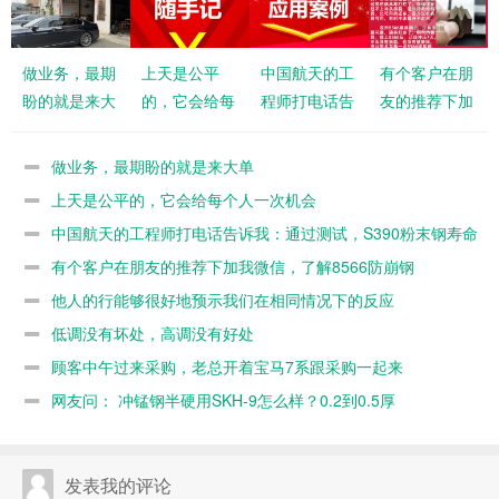
做业务，最期
上天是公平
中国航天的工
有个客户在朋
盼的就是来大
的，它会给每
程师打电话告
友的推荐下加
单
个人一次机会
诉我：通过测
我微信，了解
试，S390粉
8566防崩钢
做业务，最期盼的就是来大单
末钢寿命不如
上天是公平的，它会给每个人一次机会
8566
中国航天的工程师打电话告诉我：通过测试，S390粉末钢寿命
不如8566
有个客户在朋友的推荐下加我微信，了解8566防崩钢
他人的行能够很好地预示我们在相同情况下的反应
低调没有坏处，高调没有好处
顾客中午过来采购，老总开着宝马7系跟采购一起来
网友问： 冲锰钢半硬用SKH-9怎么样？0.2到0.5厚
发表我的评论