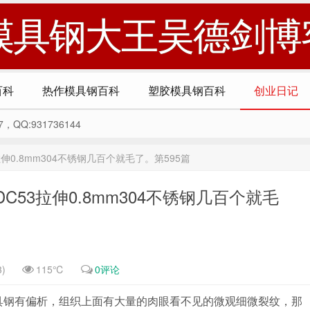
模具钢大王吴德剑博
百科
热作模具钢百科
塑胶模具钢百科
创业日记
Q:931736144
0.8mm304不锈钢几百个就毛了。第595篇
53拉伸0.8mm304不锈钢几百个就毛
)
115℃
0评论
具钢有偏析，组织上面有大量的肉眼看不见的微观细微裂纹，那