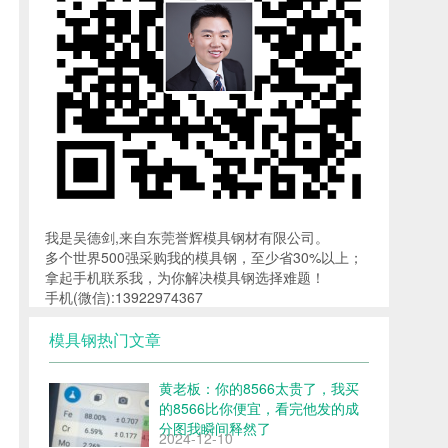
我是吴德剑,来自东莞誉辉模具钢材有限公司。
多个世界500强采购我的模具钢，至少省30%以上；
拿起手机联系我，为你解决模具钢选择难题！
手机(微信):13922974367
模具钢热门文章
黄老板：你的8566太贵了，我买
的8566比你便宜，看完他发的成
分图我瞬间释然了
2024-12-10