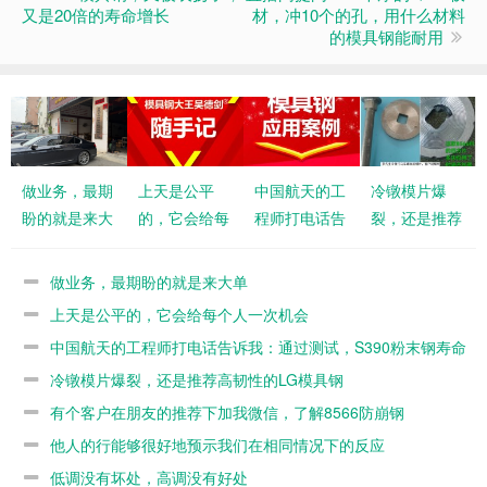
又是20倍的寿命增长
材，冲10个的孔，用什么材料
的模具钢能耐用
做业务，最期
上天是公平
中国航天的工
冷镦模片爆
盼的就是来大
的，它会给每
程师打电话告
裂，还是推荐
单
个人一次机会
诉我：通过测
高韧性的LG
试，S390粉
模具钢
做业务，最期盼的就是来大单
末钢寿命不如
上天是公平的，它会给每个人一次机会
8566
中国航天的工程师打电话告诉我：通过测试，S390粉末钢寿命
不如8566
冷镦模片爆裂，还是推荐高韧性的LG模具钢
有个客户在朋友的推荐下加我微信，了解8566防崩钢
他人的行能够很好地预示我们在相同情况下的反应
低调没有坏处，高调没有好处