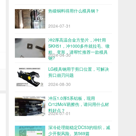
热锻铜料得用什么模具钢？
2024-07-31
冲2厚高温合金方垫片，冲针用
SKH51，冲1000多件就拉毛、镦
粗、变形，请帮忙推荐一款模具
2024-04-30
钢?
LG模具钢用于剪口位置，可解决
剪口崩刃问题
2024-08-30
冲压1.0厚5系铝板，现用
Cr12MoV易擦伤，请问用什么材
料好点？
2024-07-01
深冷处理能稳定DC53的组织，减
少开裂风险。第569篇