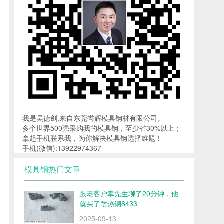
我是吴德剑,来自东莞誉辉模具钢材有限公司。
多个世界500强采购我的模具钢，至少省30%以上；
拿起手机联系我，为你解决模具钢选择难题！
手机(微信):13922974367
模具钢热门文章
跟老客户幸先生聊了20分钟，他
就买了耐热钢8433
2025-09-13