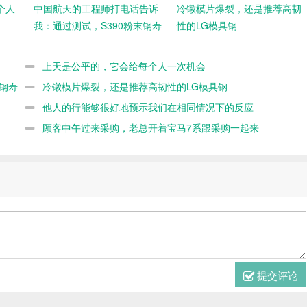
个人
中国航天的工程师打电话告诉
冷镦模片爆裂，还是推荐高韧
我：通过测试，S390粉末钢寿
性的LG模具钢
命不如8566
上天是公平的，它会给每个人一次机会
钢寿
冷镦模片爆裂，还是推荐高韧性的LG模具钢
他人的行能够很好地预示我们在相同情况下的反应
顾客中午过来采购，老总开着宝马7系跟采购一起来
提交评论