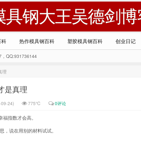
模具钢大王吴德剑博
百科
热作模具钢百科
塑胶模具钢百科
创业日记
Q:931736144
真理
才是真理
09-24)
775℃
0评论
幸福指数才会高。
思，说在用别的材料试试。