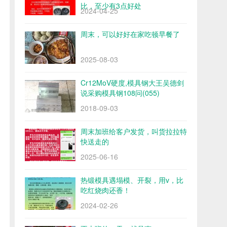
比，至少有3点好处
2024-04-25
周末，可以好好在家吃顿早餐了
2025-08-03
Cr12MoV硬度,模具钢大王吴德剑
说采购模具钢108问(055)
2018-09-03
周末加班给客户发货，叫货拉拉特
快送走的
2025-06-16
热锻模具遇塌模、开裂，用v，比
吃红烧肉还香！
2024-02-26