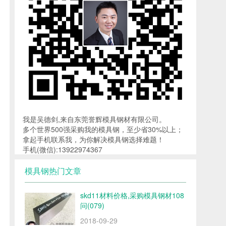
我是吴德剑,来自东莞誉辉模具钢材有限公司。
多个世界500强采购我的模具钢，至少省30%以上；
拿起手机联系我，为你解决模具钢选择难题！
手机(微信):13922974367
模具钢热门文章
skd11材料价格,采购模具钢材108
问(079)
2018-09-29