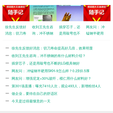
徐先生反馈好
收到王先生咨
插穿芯子，还
网友问： 冲
消息：切刀寿
询，冲不锈钢
是用敲弯也不
锰钢半硬用
命提高好几
的有什么材料
断的LG模具
SKH-9怎么
倍，效果明显
介绍？
钢好
样？0.2到0.5
徐先生反馈好消息：切刀寿命提高好几倍，效果明显
厚
收到王先生咨询，冲不锈钢的有什么材料介绍？
插穿芯子，还是用敲弯也不断的LG模具钢好
网友问： 冲锰钢半硬用SKH-9怎么样？0.2到0.5厚
网友问：增强尼龙+30%玻纤，模仁用什么材料好？
第301场直播：曝光7410人次，观众493人，新增粉丝4人
做企业，要待在自己的舒适区
今天是过得最惬意的一天