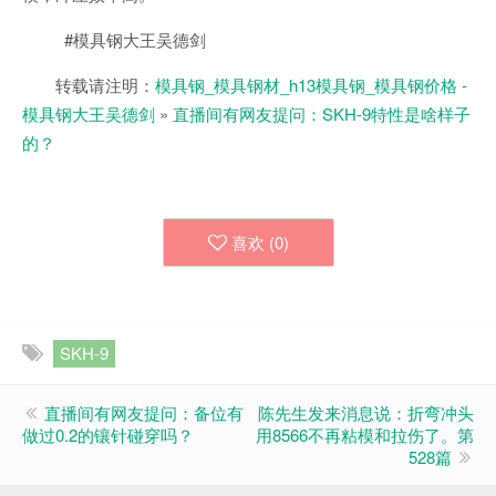
#模具钢大王吴德剑
转载请注明：
模具钢_模具钢材_h13模具钢_模具钢价格 -
模具钢大王吴德剑
»
直播间有网友提问：SKH-9特性是啥样子
的？
喜欢 (
0
)
SKH-9
直播间有网友提问：备位有
陈先生发来消息说：折弯冲头
做过0.2的镶针碰穿吗？
用8566不再粘模和拉伤了。第
528篇