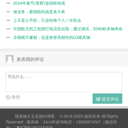
标
2024年春节(誉辉)放假联络函
做业务，最期盼的就是来大单
上天是公平的，它会给每个人一次机会
中国航天的工程师打电话告诉我：通过测试，S390粉末钢寿命
不如8566
冷镦模片爆裂，还是推荐高韧性的LG模具钢
发表我的评论
表情
提交评论
模具钢大王吴德剑博客
© 2018-2023 版权所有 All Rights
Reserved ·
模具钢
· 24小时咨询电话：13922974367（微信同
号）*
粤ICP备18073325号