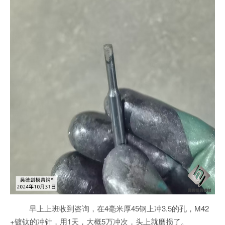
早上上班收到咨询，在4毫米厚45钢上冲3.5的孔，M42
+镀钛的冲针，用1天，大概5万冲次，头上就磨损了。