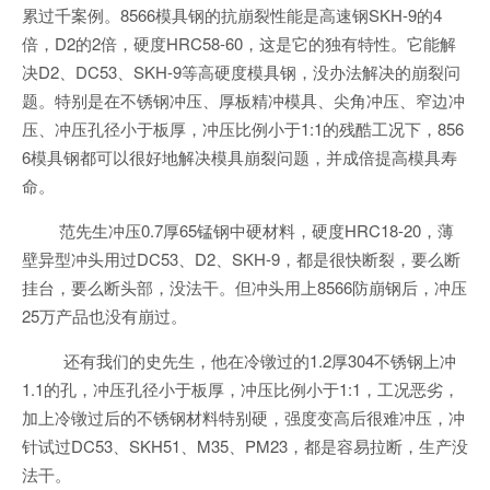
累过千案例。8566模具钢的抗崩裂性能是高速钢SKH-9的4
倍，D2的2倍，硬度HRC58-60，这是它的独有特性。它能解
决D2、DC53、SKH-9等高硬度模具钢，没办法解决的崩裂问
题。特别是在不锈钢冲压、厚板精冲模具、尖角冲压、窄边冲
压、冲压孔径小于板厚，冲压比例小于1:1的残酷工况下，856
6模具钢都可以很好地解决模具崩裂问题，并成倍提高模具寿
命。
范先生冲压0.7厚65锰钢中硬材料，硬度HRC18-20，薄
壁异型冲头用过DC53、D2、SKH-9，都是很快断裂，要么断
挂台，要么断头部，没法干。但冲头用上8566防崩钢后，冲压
25万产品也没有崩过。
还有我们的史先生，他在冷镦过的1.2厚304不锈钢上冲
1.1的孔，冲压孔径小于板厚，冲压比例小于1:1，工况恶劣，
加上冷镦过后的不锈钢材料特别硬，强度变高后很难冲压，冲
针试过DC53、SKH51、M35、PM23，都是容易拉断，生产没
法干。