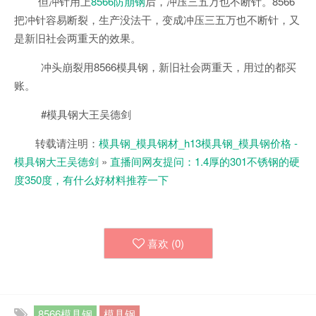
但冲针用上
8566防崩钢
后，冲压三五万也不断针。8566
把冲针容易断裂，生产没法干，变成冲压三五万也不断针，又
是新旧社会两重天的效果。
冲头崩裂用8566模具钢，新旧社会两重天，用过的都买
账。
#模具钢大王吴德剑
转载请注明：
模具钢_模具钢材_h13模具钢_模具钢价格 -
模具钢大王吴德剑
»
直播间网友提问：1.4厚的301不锈钢的硬
度350度，有什么好材料推荐一下
喜欢 (
0
)
8566模具钢
模具钢