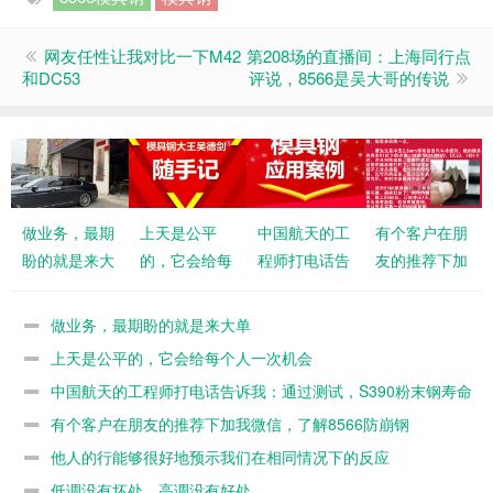
网友任性让我对比一下M42
第208场的直播间：上海同行点
和DC53
评说，8566是吴大哥的传说
做业务，最期
上天是公平
中国航天的工
有个客户在朋
盼的就是来大
的，它会给每
程师打电话告
友的推荐下加
单
个人一次机会
诉我：通过测
我微信，了解
试，S390粉
8566防崩钢
做业务，最期盼的就是来大单
末钢寿命不如
上天是公平的，它会给每个人一次机会
8566
中国航天的工程师打电话告诉我：通过测试，S390粉末钢寿命
不如8566
有个客户在朋友的推荐下加我微信，了解8566防崩钢
他人的行能够很好地预示我们在相同情况下的反应
低调没有坏处，高调没有好处