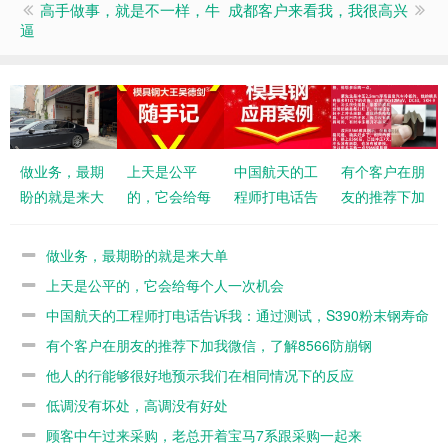
高手做事，就是不一样，牛
成都客户来看我，我很高兴
逼
做业务，最期
上天是公平
中国航天的工
有个客户在朋
盼的就是来大
的，它会给每
程师打电话告
友的推荐下加
单
个人一次机会
诉我：通过测
我微信，了解
试，S390粉
8566防崩钢
做业务，最期盼的就是来大单
末钢寿命不如
上天是公平的，它会给每个人一次机会
8566
中国航天的工程师打电话告诉我：通过测试，S390粉末钢寿命
不如8566
有个客户在朋友的推荐下加我微信，了解8566防崩钢
他人的行能够很好地预示我们在相同情况下的反应
低调没有坏处，高调没有好处
顾客中午过来采购，老总开着宝马7系跟采购一起来