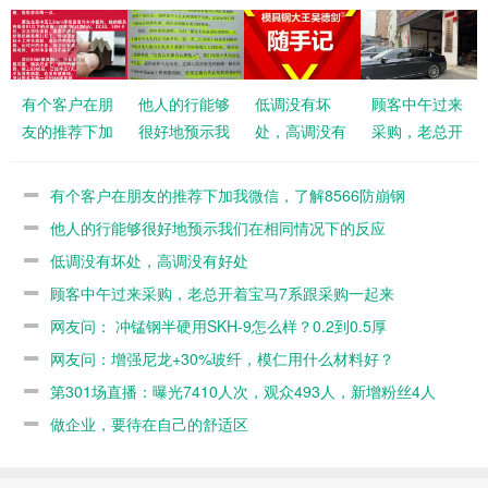
有个客户在朋
他人的行能够
低调没有坏
顾客中午过来
友的推荐下加
很好地预示我
处，高调没有
采购，老总开
我微信，了解
们在相同情况
好处
着宝马7系跟
8566防崩钢
下的反应
采购一起来
有个客户在朋友的推荐下加我微信，了解8566防崩钢
他人的行能够很好地预示我们在相同情况下的反应
低调没有坏处，高调没有好处
顾客中午过来采购，老总开着宝马7系跟采购一起来
网友问： 冲锰钢半硬用SKH-9怎么样？0.2到0.5厚
网友问：增强尼龙+30%玻纤，模仁用什么材料好？
第301场直播：曝光7410人次，观众493人，新增粉丝4人
做企业，要待在自己的舒适区