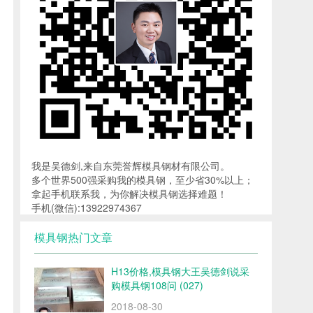
我是吴德剑,来自东莞誉辉模具钢材有限公司。
多个世界500强采购我的模具钢，至少省30%以上；
拿起手机联系我，为你解决模具钢选择难题！
手机(微信):13922974367
模具钢热门文章
H13价格,模具钢大王吴德剑说采
购模具钢108问 (027)
2018-08-30