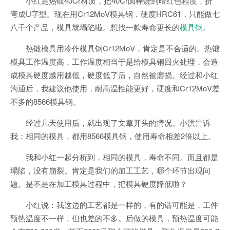
小红是热锻40Cr材质，把40Cr圆棒烧到暗红色程度，折
弯成U字型。现在用Cr12MoV模具钢，硬度HRC61，只能做七
八千个产品，模具就塌陷啦。想找一款寿命更长的
模具钢
。
热锻模具用冷作模具钢Cr12MoV，肯定是不合适的。热锻
模具工作温度高，工作温度相当于是给模具钢回火处理，会造
成模具硬度越用越低，硬度低了后，自然被磨损。经过和小红
沟通后，我建议他使用，耐高温性能更好，硬度和Cr12MoV差
不多的8566模具钢。
经过几天使用后，就出现了文章开头的情况。小洪告诉
我：相同的模具，都用8566模具钢，使用寿命相差2倍以上。
我和小红一起分析到，相同的模具，寿命不同。而且都是
塌陷，没有崩裂。肯定是我们的加工工艺，哪个环节出现问
题。是不是在加工模具过程中，把模具硬度降低啦？
小红说：我这边的工艺都是一样的，有的话可能是，工件
预热温度不一样，但也差的不多。后做的模具，预热温度可能