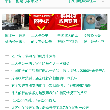
给你，他是你家亲戚？
了可以用电焊焊住吗？
做业务，最期
上天是公平
中国航天的工
冷镦模片爆
盼的就是来大
的，它会给每
程师打电话告
裂，还是推荐
单
个人一次机会
诉我：通过测
高韧性的LG
试，S390粉
模具钢
做业务，最期盼的就是来大单
末钢寿命不如
上天是公平的，它会给每个人一次机会
8566
中国航天的工程师打电话告诉我：通过测试，S390粉末钢寿命
不如8566
冷镦模片爆裂，还是推荐高韧性的LG模具钢
有个客户在朋友的推荐下加我微信，了解8566防崩钢
他人的行能够很好地预示我们在相同情况下的反应
低调没有坏处，高调没有好处
顾客中午过来采购，老总开着宝马7系跟采购一起来