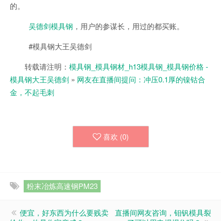
的。
吴德剑模具钢
，用户的参谋长，用过的都买账。
#模具钢大王吴德剑
转载请注明：
模具钢_模具钢材_h13模具钢_模具钢价格 -
模具钢大王吴德剑
»
网友在直播间提问：冲压0.1厚的镍钴合
金，不起毛刺
喜欢 (
0
)
粉末冶炼高速钢PM23
便宜，好东西为什么要贱卖
直播间网友咨询，钼钒模具裂