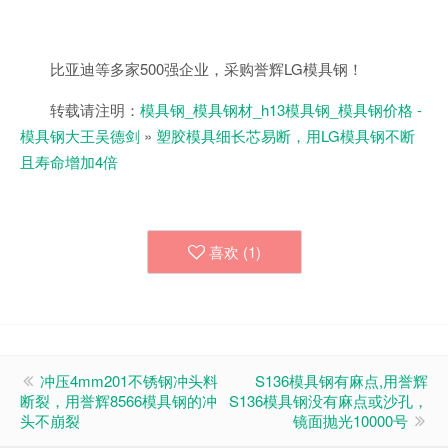
比亚迪等多家500强企业，采购誉辉LG模具钢！
转载请注明：
模具钢_模具钢材_h13模具钢_模具钢价格 -
模具钢大王吴德剑
»
塑胶模具细长芯易断，用LG模具钢不断
且寿命增加4倍
喜欢 (
1
)
冲压4mm201不锈钢冲头料
S136模具钢有麻点,用誉辉
断裂，用誉辉8566模具钢的冲
S136模具钢没有麻点或沙孔，
头不崩裂
镜面抛光10000号