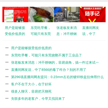
用户是能够接
东莞吃早餐，
张老板发来消
直播间网友
受低价低质的
可能只有东莞
息：冲不锈钢
说，中了
烧鹅不属于工
的，容易崩
8566的毒了
业品了
角，搞一件过
咋办？别的不
用户是能够接受低价低质的
来试一下
用了
东莞吃早餐，可能只有东莞烧鹅不属于工业品了
张老板发来消息：冲不锈钢的，容易崩角，搞一件过来试一
下
直播间网友说，中了8566的毒了咋办？别的不用了
第296场直播间网友提问：0.23mm左右的镀锌铁盆拉伸用什么
模具料？
客户不在于大小，在于好坏
很多人聊天，容易把天聊死
失联多年的老客户，今早又找回来了