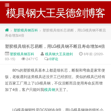
模具钢大王吴德剑博客
塑胶模具钢百科
塑胶模具细长芯易断，用LG模具钢不断且
>
>
寿命增加4倍
塑胶模具细长芯易断，用LG模具钢不断且寿命增加4倍
塑胶模具钢百科
模具钢大王吴德剑
6年前 (2020-
03-15)
2471℃
0评论
80%的塑胶模具基本上都是细长芯，断裂和弯曲是家常便
饭，老板遇到这类模具还没开工已经抓狂。类似的模具已经有
近百家工厂用上了LG模具钢，不仅没断而且使用寿命反而增
加了4倍，客户只能叫我
模具钢
大王了。
LG模具钢韧性是DC53的8-9倍，用LG模具钢做的细长小