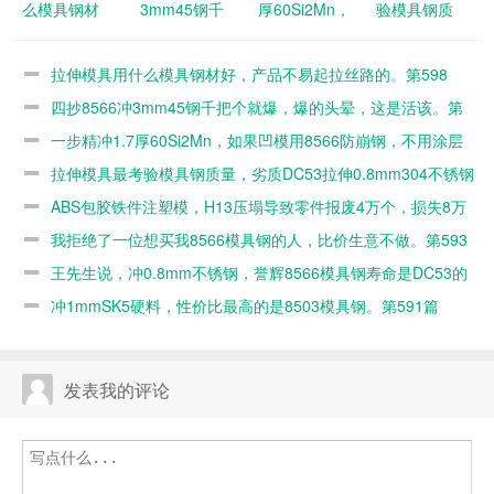
么模具钢材
3mm45钢千
厚60Si2Mn，
验模具钢质
好，产品不易
把个就爆，爆
如果凹模用
量，劣质
起拉丝路的。
的头晕，这是
8566防崩
DC53拉伸
拉伸模具用什么模具钢材好，产品不易起拉丝路的。第598
第598篇
活该。第597
钢，不用涂层
0.8mm304不
篇
四抄8566冲3mm45钢千把个就爆，爆的头晕，这是活该。第
篇
的。第596篇
锈钢几百个就
597篇
一步精冲1.7厚60Si2Mn，如果凹模用8566防崩钢，不用涂层
毛了。第595
的。第596篇
拉伸模具最考验模具钢质量，劣质DC53拉伸0.8mm304不锈钢
篇
几百个就毛了。第595篇
ABS包胶铁件注塑模，H13压塌导致零件报废4万个，损失8万
元。第594篇
我拒绝了一位想买我8566模具钢的人，比价生意不做。第593
篇
王先生说，冲0.8mm不锈钢，誉辉8566模具钢寿命是DC53的
10倍。第592篇
冲1mmSK5硬料，性价比最高的是8503模具钢。第591篇
发表我的评论