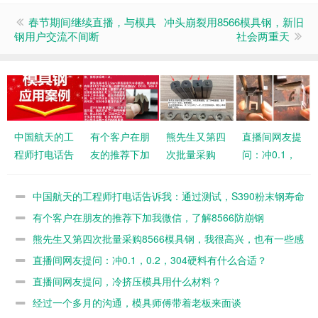
春节期间继续直播，与模具
冲头崩裂用8566模具钢，新旧
钢用户交流不间断
社会两重天
中国航天的工
有个客户在朋
熊先生又第四
直播间网友提
程师打电话告
友的推荐下加
次批量采购
问：冲0.1，
诉我：通过测
我微信，了解
8566模具
0.2，304硬料
试，S390粉
8566防崩钢
钢，我很高
有什么合适？
中国航天的工程师打电话告诉我：通过测试，S390粉末钢寿命
末钢寿命不如
兴，也有一些
不如8566
有个客户在朋友的推荐下加我微信，了解8566防崩钢
8566
感悟
熊先生又第四次批量采购8566模具钢，我很高兴，也有一些感
悟
直播间网友提问：冲0.1，0.2，304硬料有什么合适？
直播间网友提问，冷挤压模具用什么材料？
经过一个多月的沟通，模具师傅带着老板来面谈