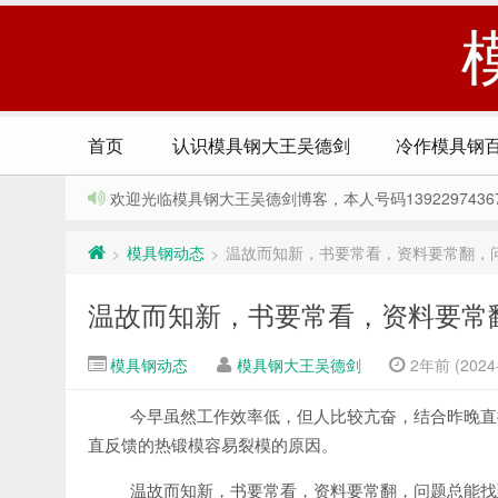
首页
认识模具钢大王吴德剑
冷作模具钢
欢迎光临模具钢大王吴德剑博客，本人号码13922974367，Q
模具钢动态
温故而知新，书要常看，资料要常翻，
>
>
温故而知新，书要常看，资料要常
模具钢动态
模具钢大王吴德剑
2年前 (2024-
今早虽然工作效率低，但人比较亢奋，结合昨晚直
直反馈的热锻模容易裂模的原因。
温故而知新，书要常看，资料要常翻，问题总能找