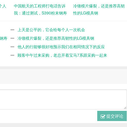
个人
中国航天的工程师打电话告诉
冷镦模片爆裂，还是推荐高韧
我：通过测试，S390粉末钢寿
性的LG模具钢
命不如8566
上天是公平的，它会给每个人一次机会
钢寿
冷镦模片爆裂，还是推荐高韧性的LG模具钢
他人的行能够很好地预示我们在相同情况下的反应
顾客中午过来采购，老总开着宝马7系跟采购一起来
提交评论