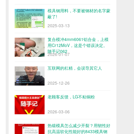
模具钢用料，不要被钢材的名字蒙
蔽了!
2025-03-13
复合模冲4mm6061铝合金，上模
用Cr12MoV，这是个错误决定。
随手记062
2026-01-07
互联网的杠精，会误导其它人
2025-12-26
老顾客反馈，LG不粘铜粉
2026-03-06
热锻模具怎么减少开裂？用韧性好
抗高温软化性能好的8433模具钢