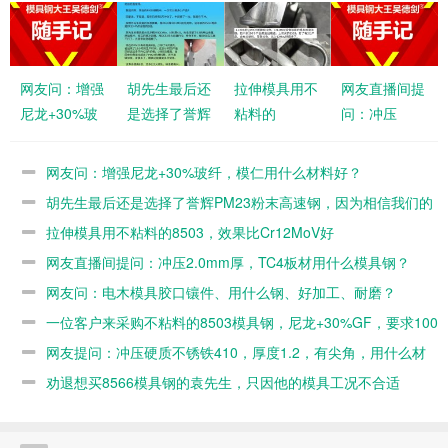
网友问：增强
胡先生最后还
拉伸模具用不
网友直播间提
尼龙+30%玻
是选择了誉辉
粘料的
问：冲压
纤，模仁用什
PM23粉末高
8503，效果
2.0mm厚，
么材料好？
速钢，因为相
比Cr12MoV
TC4板材用什
网友问：增强尼龙+30%玻纤，模仁用什么材料好？
信我们的专业
好
么模具钢？
胡先生最后还是选择了誉辉PM23粉末高速钢，因为相信我们的
专业
拉伸模具用不粘料的8503，效果比Cr12MoV好
网友直播间提问：冲压2.0mm厚，TC4板材用什么模具钢？
网友问：电木模具胶口镶件、用什么钢、好加工、耐磨？
一位客户来采购不粘料的8503模具钢，尼龙+30%GF，要求100
万模次
网友提问：冲压硬质不锈铁410，厚度1.2，有尖角，用什么材
料能抗崩耐用？
劝退想买8566模具钢的袁先生，只因他的模具工况不合适