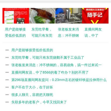
用户是能够接
东莞吃早餐，
张老板发来消
直播间网友
受低价低质的
可能只有东莞
息：冲不锈钢
说，中了
烧鹅不属于工
的，容易崩
8566的毒了
业品了
角，搞一件过
咋办？别的不
用户是能够接受低价低质的
来试一下
用了
东莞吃早餐，可能只有东莞烧鹅不属于工业品了
张老板发来消息：冲不锈钢的，容易崩角，搞一件过来试一
下
直播间网友说，中了8566的毒了咋办？别的不用了
第296场直播间网友提问：0.23mm左右的镀锌铁盆拉伸用什么
模具料？
客户不在于大小，在于好坏
很多人聊天，容易把天聊死
失联多年的老客户，今早又找回来了