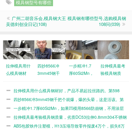
模具钢型号有哪些
广州二胡音乐会,模具钢大王
模具钢有哪些型号,选购模具钢
吴德剑创业日记(108)
108问(039)
拉伸模具用什
四抄8566冲
一步精冲1.7
拉伸模具最考
么模具钢材
3mm45钢千
厚60Si2Mn，
验模具钢质
好，产品不易
把个就爆，爆
如果凹模用
量，劣质
起拉丝路的。
的头晕，这是
8566防崩
DC53拉伸
拉伸模具用什么模具钢材好，产品不易起拉丝路的。第598
第598篇
活该。第597
钢，不用涂层
0.8mm304不
篇
四抄8566冲3mm45钢千把个就爆，爆的头晕，这是活该。第
篇
的。第596篇
锈钢几百个就
597篇
一步精冲1.7厚60Si2Mn，如果凹模用8566防崩钢，不用涂层
毛了。第595
的。第596篇
拉伸模具最考验模具钢质量，劣质DC53拉伸0.8mm304不锈钢
篇
几百个就毛了。第595篇
ABS包胶铁件注塑模，H13压塌导致零件报废4万个，损失8万