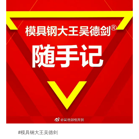
#模具钢大王吴德剑