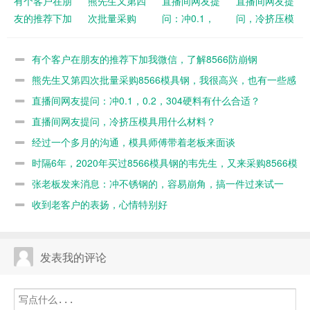
有个客户在朋
熊先生又第四
直播间网友提
直播间网友提
友的推荐下加
次批量采购
问：冲0.1，
问，冷挤压模
我微信，了解
8566模具
0.2，304硬料
具用什么材
8566防崩钢
钢，我很高
有什么合适？
料？
有个客户在朋友的推荐下加我微信，了解8566防崩钢
兴，也有一些
熊先生又第四次批量采购8566模具钢，我很高兴，也有一些感
感悟
悟
直播间网友提问：冲0.1，0.2，304硬料有什么合适？
直播间网友提问，冷挤压模具用什么材料？
经过一个多月的沟通，模具师傅带着老板来面谈
时隔6年，2020年买过8566模具钢的韦先生，又来采购8566模
具钢
张老板发来消息：冲不锈钢的，容易崩角，搞一件过来试一
下
收到老客户的表扬，心情特别好
发表我的评论