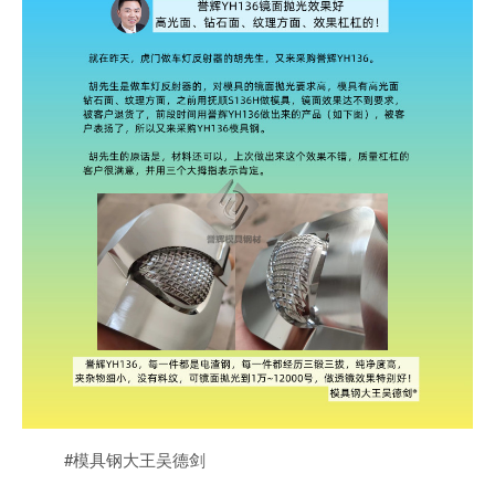
#模具钢大王吴德剑