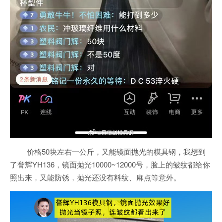
价格50块左右一公斤，又能镜面抛光的模具钢，我想到
了誉辉YH136，镜面抛光10000~12000号，脸上的皱纹都给你
照出来，又能防锈，抛光还没有料纹、麻点等意外。