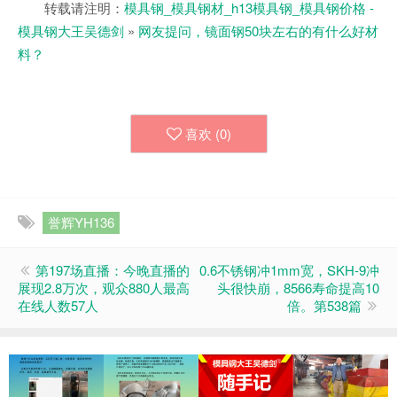
转载请注明：
模具钢_模具钢材_h13模具钢_模具钢价格 -
模具钢大王吴德剑
»
网友提问，镜面钢50块左右的有什么好材
料？
喜欢 (
0
)
誉辉YH136
第197场直播：今晚直播的
0.6不锈钢冲1mm宽，SKH-9冲
展现2.8万次，观众880人最高
头很快崩，8566寿命提高10
在线人数57人
倍。第538篇