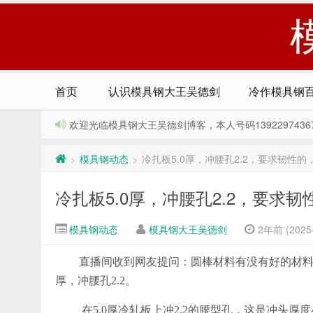
首页
认识模具钢大王吴德剑
冷作模具钢
欢迎光临模具钢大王吴德剑博客，本人号码13922974367，Q
模具钢动态
冷扎板5.0厚，冲腰孔2.2，要求韧性
>
>
冷扎板5.0厚，冲腰孔2.2，要求
模具钢动态
模具钢大王吴德剑
2年前 (2025-
直播间收到网友提问：圆棒材料有没有好的材料推
厚，冲腰孔2.2。
在5.0厚冷轧板上冲2.2的腰型孔，这是冲头厚