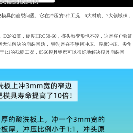
决模具的崩裂问题。它在冲压的5种工况、6大材质、7大领域积，
，D2的2倍，硬度HRC58-60，榔头敲变形也不碎，这是客户验证
模具钢无法解决的崩裂问题， 特别是在不锈钢冲压、厚板冲压、尖角
1:1的残酷工况，8566模具钢都可以很好地解决模具崩裂问