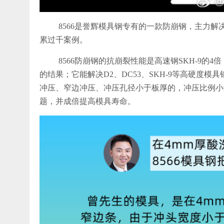
8566是誉辉模具钢专有的一款防崩钢，主力解
累过千案例。
8566防崩钢的抗崩裂性能是高速钢SKH-9的4倍
的结果；它能解决D2、DC53、SKH-9等高硬度
冲压、窄边冲压、冲压孔径小于板厚的，冲压比例小于
题，并成倍提高模具寿命。