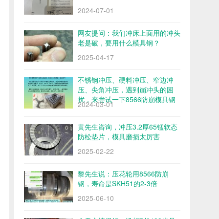
2024-07-01
网友提问：我们冲床上面用的冲头
老是破，要用什么模具钢？
2025-04-17
不锈钢冲压、硬料冲压、窄边冲
压、尖角冲压，遇到崩冲头的困
扰，来尝试一下8566防崩模具钢
2024-03-01
黄先生咨询，冲压3.2厚65锰软态
防松垫片，模具磨损太厉害
2025-02-22
黎先生说：压花轮用8566防崩
钢，寿命是SKH51的2-3倍
2025-06-10