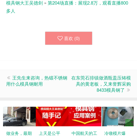
模具钢大王吴德剑
»
第204场直播：展现2.8万，观看直播800
多人
喜欢 (
0
)
王先生来咨询，热锻不锈钢
在东莞石排镇做酒瓶盖压铸模
用什么模具钢耐用
具的黄老板，又来誉辉采购
8433模具钢了
做业务，最期
上天是公平
中国航天的工
冷镦模片爆