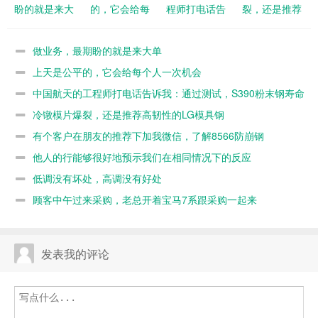
盼的就是来大
的，它会给每
程师打电话告
裂，还是推荐
单
个人一次机会
诉我：通过测
高韧性的LG
试，S390粉
模具钢
做业务，最期盼的就是来大单
末钢寿命不如
上天是公平的，它会给每个人一次机会
8566
中国航天的工程师打电话告诉我：通过测试，S390粉末钢寿命
不如8566
冷镦模片爆裂，还是推荐高韧性的LG模具钢
有个客户在朋友的推荐下加我微信，了解8566防崩钢
他人的行能够很好地预示我们在相同情况下的反应
低调没有坏处，高调没有好处
顾客中午过来采购，老总开着宝马7系跟采购一起来
发表我的评论