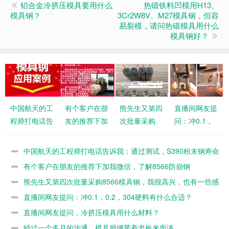
铝合金冷挤压模具要用什么
热锻铁料凹模用H13、
模具钢？
3Cr2W8V、M27模具钢，但容
易裂模，请问热锻模具用什么
模具钢好？
中国航天的工
有个客户在朋
熊先生又第四
直播间网友提
程师打电话告
友的推荐下加
次批量采购
问：冲0.1，
诉我：通过测
我微信，了解
8566模具
0.2，304硬料
试，S390粉
8566防崩钢
钢，我很高
有什么合适？
中国航天的工程师打电话告诉我：通过测试，S390粉末钢寿命
末钢寿命不如
兴，也有一些
不如8566
有个客户在朋友的推荐下加我微信，了解8566防崩钢
8566
感悟
熊先生又第四次批量采购8566模具钢，我很高兴，也有一些感
悟
直播间网友提问：冲0.1，0.2，304硬料有什么合适？
直播间网友提问，冷挤压模具用什么材料？
经过一个多月的沟通，模具师傅带着老板来面谈