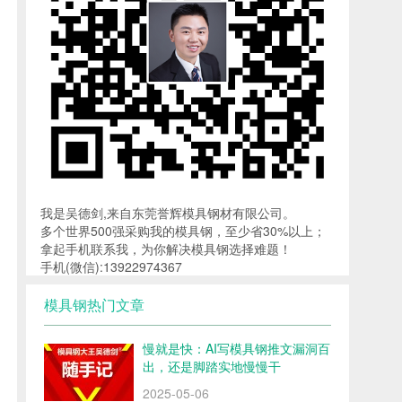
我是吴德剑,来自东莞誉辉模具钢材有限公司。
多个世界500强采购我的模具钢，至少省30%以上；
拿起手机联系我，为你解决模具钢选择难题！
手机(微信):13922974367
模具钢热门文章
慢就是快：AI写模具钢推文漏洞百
出，还是脚踏实地慢慢干
2025-05-06