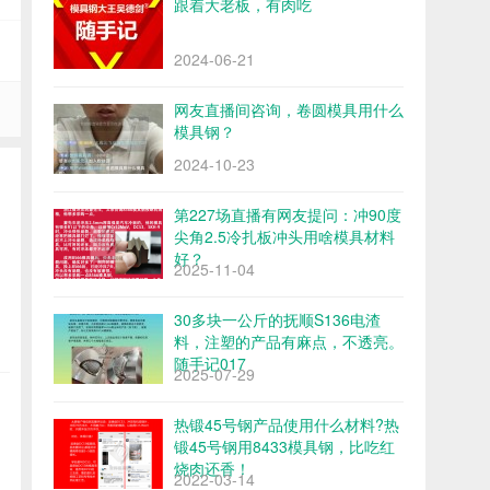
跟着大老板，有肉吃
2024-06-21
网友直播间咨询，卷圆模具用什么
模具钢？
2024-10-23
第227场直播有网友提问：冲90度
尖角2.5冷扎板冲头用啥模具材料
好？
2025-11-04
30多块一公斤的抚顺S136电渣
料，注塑的产品有麻点，不透亮。
随手记017
2025-07-29
热锻45号钢产品使用什么材料?热
锻45号钢用8433模具钢，比吃红
烧肉还香！
2022-03-14