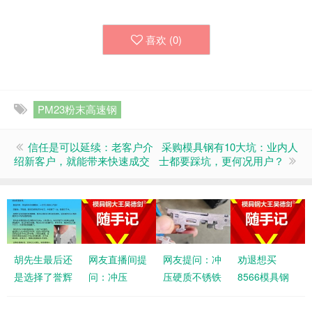
喜欢 (
0
)
PM23粉末高速钢
信任是可以延续：老客户介
采购模具钢有10大坑：业内人
绍新客户，就能带来快速成交
士都要踩坑，更何况用户？
胡先生最后还
网友直播间提
网友提问：冲
劝退想买
是选择了誉辉
问：冲压
压硬质不锈铁
8566模具钢
PM23粉末高
2.0mm厚，
410，厚度
的袁先生，只
速钢，因为相
TC4板材用什
1.2，有尖
因他的模具工