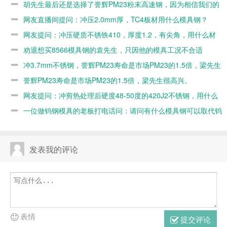
胡先生最后还是选择了誉辉PM23粉末高速钢，因为相信我们的
信我们的专业
么模具钢？
角，用什么材
况不合适
专业
网友直播间提问：冲压2.0mm厚，TC4板材用什么模具钢？
料能抗崩耐
网友提问：冲压硬质不锈铁410，厚度1.2，有尖角，用什么材
用？
料能抗崩耐用？
劝退想买8566模具钢的袁先生，只因他的模具工况不合适
冲3.7mm不锈钢，誉辉PM23寿命是市场PM23的1.5倍，梁先生
很高兴
誉辉PM23寿命是市场PM23的1.5倍，梁先生很高兴。
网友提问：冲剪热处理后硬度48-50度的420J2不锈钢，用什么
模具钢？
一位做钨钢模具的老板打电话问：请问有什么模具钢可以取代钨
钢的？
发表我的评论
表情
提交评论