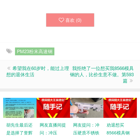
喜欢 (
0
)
PM23粉末高速钢
希望我在60岁时，能过上理
我拒绝了一位想买我8566模具
想的退休生活
钢的人，比价生意不做。第593
篇
胡先生最后还
网友直播间提
网友提问：冲
劝退想买
是选择了誉辉
问：冲压
压硬质不锈铁
8566模具钢