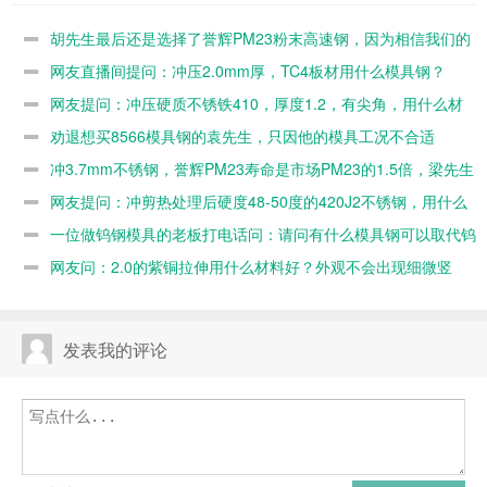
PM23粉末高
2.0mm厚，
410，厚度
的袁先生，只
速钢，因为相
TC4板材用什
1.2，有尖
因他的模具工
胡先生最后还是选择了誉辉PM23粉末高速钢，因为相信我们的
信我们的专业
么模具钢？
角，用什么材
况不合适
专业
网友直播间提问：冲压2.0mm厚，TC4板材用什么模具钢？
料能抗崩耐
网友提问：冲压硬质不锈铁410，厚度1.2，有尖角，用什么材
用？
料能抗崩耐用？
劝退想买8566模具钢的袁先生，只因他的模具工况不合适
冲3.7mm不锈钢，誉辉PM23寿命是市场PM23的1.5倍，梁先生
很高兴
网友提问：冲剪热处理后硬度48-50度的420J2不锈钢，用什么
模具钢？
一位做钨钢模具的老板打电话问：请问有什么模具钢可以取代钨
钢的？
网友问：2.0的紫铜拉伸用什么材料好？外观不会出现细微竖
纹
发表我的评论