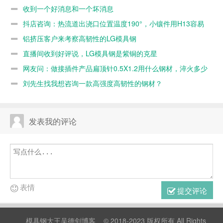
收到一个好消息和一个坏消息
抖店咨询：热流道出浇口位置温度190°，小镶件用H13容易
断
铝挤压客户来考察高韧性的LG模具钢
直播间收到好评说，LG模具钢是紫铜的克星
网友问：做接插件产品扁顶针0.5X1.2用什么钢材，淬火多少
度，不容易断
刘先生找我想咨询一款高强度高韧性的钢材？
发表我的评论
表情
提交评论
模具钢大王吴德剑博客
© 2018-2023 版权所有 All Rights