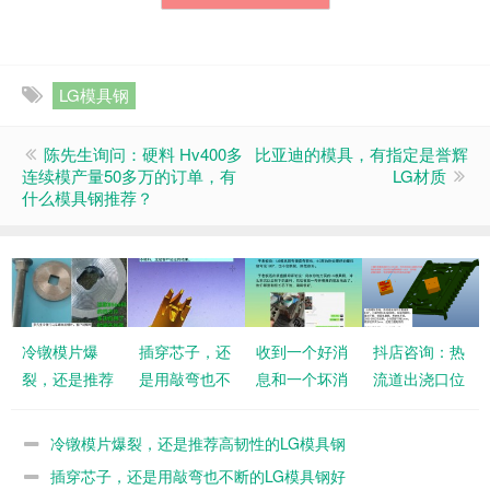
LG模具钢
陈先生询问：硬料 Hv400多
比亚迪的模具，有指定是誉辉
连续模产量50多万的订单，有
LG材质
什么模具钢推荐？
冷镦模片爆
插穿芯子，还
收到一个好消
抖店咨询：热
裂，还是推荐
是用敲弯也不
息和一个坏消
流道出浇口位
高韧性的LG
断的LG模具
息
置温度190°，
模具钢
钢好
小镶件用H13
冷镦模片爆裂，还是推荐高韧性的LG模具钢
容易断
插穿芯子，还是用敲弯也不断的LG模具钢好