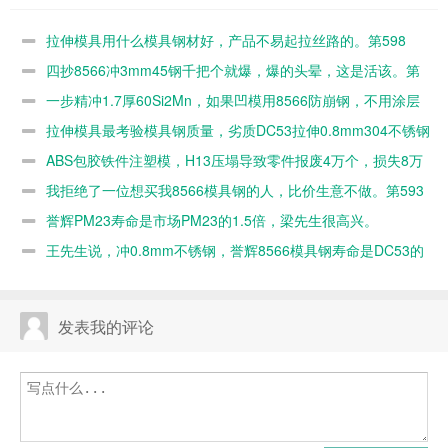
好，产品不易
把个就爆，爆
如果凹模用
量，劣质
起拉丝路的。
的头晕，这是
8566防崩
DC53拉伸
拉伸模具用什么模具钢材好，产品不易起拉丝路的。第598
第598篇
活该。第597
钢，不用涂层
0.8mm304不
篇
四抄8566冲3mm45钢千把个就爆，爆的头晕，这是活该。第
篇
的。第596篇
锈钢几百个就
597篇
一步精冲1.7厚60Si2Mn，如果凹模用8566防崩钢，不用涂层
毛了。第595
的。第596篇
拉伸模具最考验模具钢质量，劣质DC53拉伸0.8mm304不锈钢
篇
几百个就毛了。第595篇
ABS包胶铁件注塑模，H13压塌导致零件报废4万个，损失8万
元。第594篇
我拒绝了一位想买我8566模具钢的人，比价生意不做。第593
篇
誉辉PM23寿命是市场PM23的1.5倍，梁先生很高兴。
王先生说，冲0.8mm不锈钢，誉辉8566模具钢寿命是DC53的
10倍。第592篇
发表我的评论