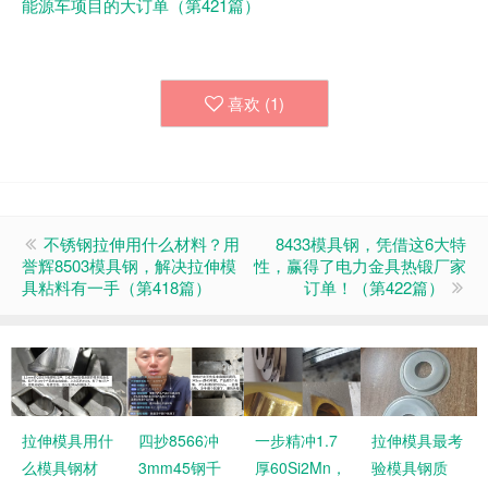
能源车项目的大订单（第421篇）
喜欢 (
1
)
不锈钢拉伸用什么材料？用
8433模具钢，凭借这6大特
誉辉8503模具钢，解决拉伸模
性，赢得了电力金具热锻厂家
具粘料有一手（第418篇）
订单！（第422篇）
拉伸模具用什
四抄8566冲
一步精冲1.7
拉伸模具最考
么模具钢材
3mm45钢千
厚60Si2Mn，
验模具钢质