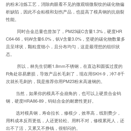
的粉末冶炼工艺，消除肉眼看不见的微观细微裂纹的碳化物偏
析缺陷，因此不会粘模和划伤产品，也提高了模具钢的抗崩裂
性能。
同时合金总量也曾加了，PM23碳C含量1.3%，硬度HR
C64-66，钨W含量6.0%，钒V含量3.0%，坚硬的碳化物数量多
且呈球状，颗粒度细小，且分布均匀，这是最理想的组织状
态。
所以，林先生切断1.8mm不锈钢，在直边和圆弧过度的
R角处容易磨损，导致产品长毛刺了，现在用SKH-9，冲7-8千
次就长毛刺的，我是推荐你用PM23粉末高速钢的。
当然，如果你的模具不会崩角的，也可以上硬质合金钨
钢，硬度HRA86-89，钨钴合金的耐磨性更好。
选对模具钢，寿命拉长，修模少，效率高，线割费少，
用料成本反而更低，人还更轻松。用料不对，修模累死人，还
出不了活，又累又不挣钱，很郁闷的。