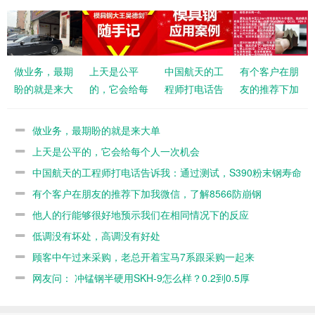
做业务，最期
上天是公平
中国航天的工
有个客户在朋
盼的就是来大
的，它会给每
程师打电话告
友的推荐下加
单
个人一次机会
诉我：通过测
我微信，了解
试，S390粉
8566防崩钢
做业务，最期盼的就是来大单
末钢寿命不如
上天是公平的，它会给每个人一次机会
8566
中国航天的工程师打电话告诉我：通过测试，S390粉末钢寿命
不如8566
有个客户在朋友的推荐下加我微信，了解8566防崩钢
他人的行能够很好地预示我们在相同情况下的反应
低调没有坏处，高调没有好处
顾客中午过来采购，老总开着宝马7系跟采购一起来
网友问： 冲锰钢半硬用SKH-9怎么样？0.2到0.5厚