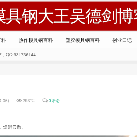
模具钢大王吴德剑博
百科
热作模具钢百科
塑胶模具钢百科
创业日记
Q:931736144
-06)
293℃
0评论
，烟消云散。