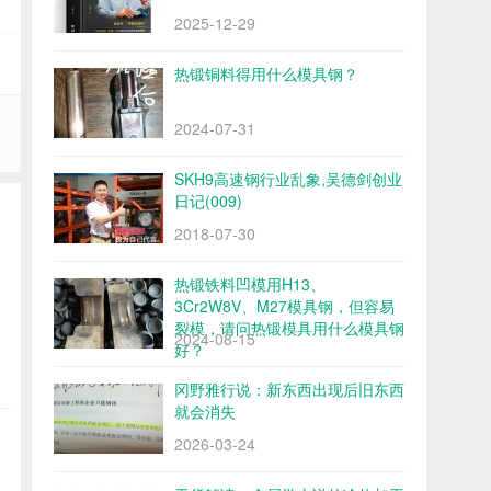
2025-12-29
热锻铜料得用什么模具钢？
2024-07-31
SKH9高速钢行业乱象,吴德剑创业
日记(009)
2018-07-30
热锻铁料凹模用H13、
3Cr2W8V、M27模具钢，但容易
裂模，请问热锻模具用什么模具钢
2024-08-15
好？
冈野雅行说：新东西出现后旧东西
就会消失
2026-03-24