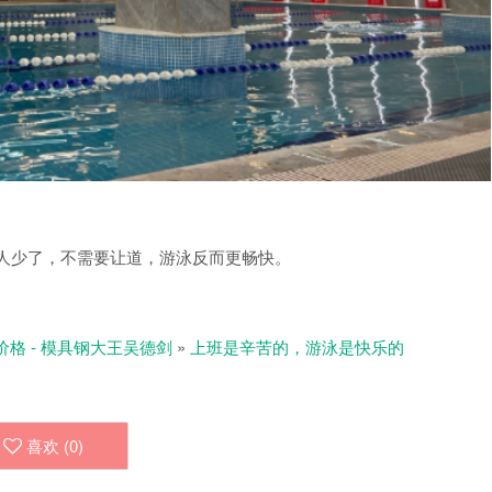
人少了，不需要让道，游泳反而更畅快。
价格 - 模具钢大王吴德剑
»
上班是辛苦的，游泳是快乐的
喜欢 (
0
)