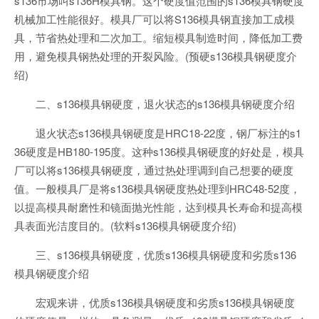
s136市场叫s136H模具钢。这个硬度值范围的s136模具钢硬度
机械加工性能很好。模具厂可以将S136模具钢直接加工成模
具，节省热处理和二次加工。缩短模具制造时间，降低加工费
用，避免模具钢热处理的开裂风险。(预硬s136模具钢硬度介
绍)
二、s136模具钢硬度，退火状态的s136模具钢硬度介绍
退火状态s136模具钢硬度是HRC18-22度，钢厂标注的s1
36硬度是HB180-195度。这种s136模具钢硬度的好处是，模具
厂可以将s136模具钢硬度，通过热处理调到自己想要的硬度
值。一般模具厂是将s136模具钢硬度热处理到HRC48-52度，
以提高模具耐磨性和镜面抛光性能，达到模具长寿命和提高模
具表面光洁度目的。(软料s136模具钢硬度介绍)
三、s136模具钢硬度，优质s136模具钢硬度和劣质s136
模具钢硬度介绍
宏观来讲，优质s136模具钢硬度和劣质s136模具钢硬度