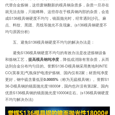
代替合金炼钢，这些废钢翻新的模具钢杂质多，杂质一旦存在
就无法去除，只能稀释。这些存在于模具钢内部的杂质，会造
成S136模具钢硬度不均匀，镜面抛光时，经常遇到沙孔、麻
点、料纹、黑团、亮线等抛光不良现象。(s136模具钢硬度不
均匀原因分析)
五、避免S136模具钢硬度不均匀的解决办法是：
避免S136模具钢硬度不均匀的有效办法是改进炼钢设备
和炼钢工艺，
提高模具钢纯净度
，降低或消除有害杂质，从而
达到合金分布均匀目的。誉辉S136-D模具钢采用奥地利INTE
CO(英泰克)气氛保护电渣炉炼钢、国内仅有2家；材质纯净度
更好，钢中硫含量低至
0.0005%
（称为无硫模具钢）。誉辉S1
36-D模具钢的镜面抛光度18000#，国内也许没有第2家。国内
优质S136模具钢的镜面抛光度10000#左右。(s136模具钢硬度
不均匀解决办法)