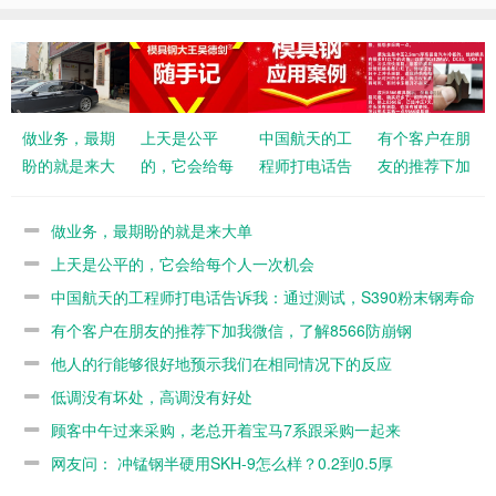
做业务，最期
上天是公平
中国航天的工
有个客户在朋
盼的就是来大
的，它会给每
程师打电话告
友的推荐下加
单
个人一次机会
诉我：通过测
我微信，了解
试，S390粉
8566防崩钢
做业务，最期盼的就是来大单
末钢寿命不如
上天是公平的，它会给每个人一次机会
8566
中国航天的工程师打电话告诉我：通过测试，S390粉末钢寿命
不如8566
有个客户在朋友的推荐下加我微信，了解8566防崩钢
他人的行能够很好地预示我们在相同情况下的反应
低调没有坏处，高调没有好处
顾客中午过来采购，老总开着宝马7系跟采购一起来
网友问： 冲锰钢半硬用SKH-9怎么样？0.2到0.5厚