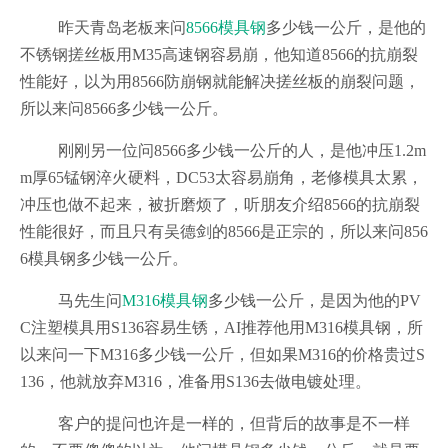
昨天青岛老板来问
8566模具钢
多少钱一公斤，是他的
不锈钢搓丝板用M35高速钢容易崩，他知道8566的抗崩裂
性能好，以为用8566防崩钢就能解决搓丝板的崩裂问题，
所以来问8566多少钱一公斤。
刚刚另一位问8566多少钱一公斤的人，是他冲压1.2m
m厚65锰钢淬火硬料，DC53太容易崩角，老修模具太累，
冲压也做不起来，被折磨烦了，听朋友介绍8566的抗崩裂
性能很好，而且只有吴德剑的8566是正宗的，所以来问856
6模具钢多少钱一公斤。
马先生问
M316模具钢
多少钱一公斤，是因为他的PV
C注塑模具用S136容易生锈，AI推荐他用M316模具钢，所
以来问一下M316多少钱一公斤，但如果M316的价格贵过S
136，他就放弃M316，准备用S136去做电镀处理。
客户的提问也许是一样的，但背后的故事是不一样