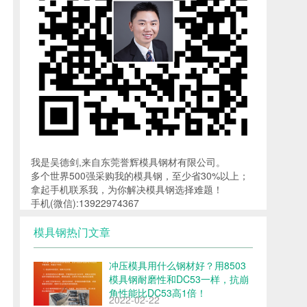
我是吴德剑,来自东莞誉辉模具钢材有限公司。
多个世界500强采购我的模具钢，至少省30%以上；
拿起手机联系我，为你解决模具钢选择难题！
手机(微信):13922974367
模具钢热门文章
冲压模具用什么钢材好？用8503
模具钢耐磨性和DC53一样，抗崩
角性能比DC53高1倍！
2022-02-22