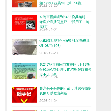
如：8566模具钢（第354篇）
2022-06-20
今晚直播间讲到8433模具钢时，
老客户直播间点评：“我用了，确
实好”
2024-04-04
dc53模具钢碳化物级别,采购模具
钢108问(106)
2018-12-20
第217场直播间网友提问：H13热
锻模怎么热处理，能均衡裂纹和强
度不足问题
2025-08-24
客户买不买你的产品，其实有很多
表象可以做出判断
2026-04-24