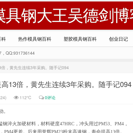
模具钢大王吴德剑博
百科
热作模具钢百科
塑胶模具钢百科
创业日记
Q:931736144
3倍，黄先生连续3年采购。随手记094
高13倍，黄先生连续3年采购。随手记094
24)
112℃
0评论
动。
锰钢淬火加硬材料，材料硬度47HRC，冲头用过PM53、PM4，
，PM4更差。后来用誉辉PM23粉末高速钢，寿命提高13倍。