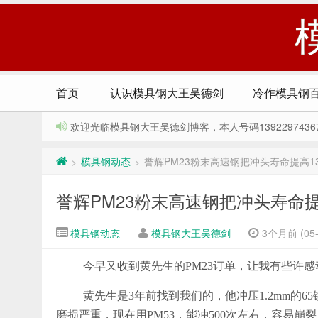
首页
认识模具钢大王吴德剑
冷作模具钢
欢迎光临模具钢大王吴德剑博客，本人号码13922974367，Q
模具钢动态
誉辉PM23粉末高速钢把冲头寿命提高1
>
>
誉辉PM23粉末高速钢把冲头寿命提
模具钢动态
模具钢大王吴德剑
3个月前 (05-
今早又收到黄先生的PM23订单，让我有些许感
黄先生是3年前找到我们的，他冲压1.2mm的65
磨损严重，现在用PM53，能冲500次左右，容易崩裂