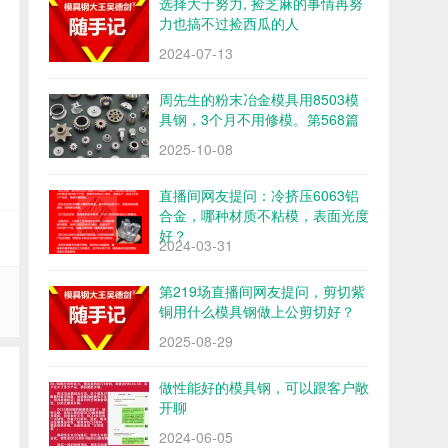
选择大于努力, 捡芝麻的事情再努
力也搞不过捡西瓜的人
2024-07-13
周先生的粉末冶金模具用8503模
具钢，3个月不用修模。第568篇
2025-10-08
直播间网友提问：冷挤压6063铝
合金，哪种材质不粘模，表面光度
好？
2024-03-31
第219场直播间网友提问，剪切紫
铜用什么模具钢做上公剪切好？
2025-08-29
做性能好的模具钢，可以跟客户敞
开聊
2024-06-05