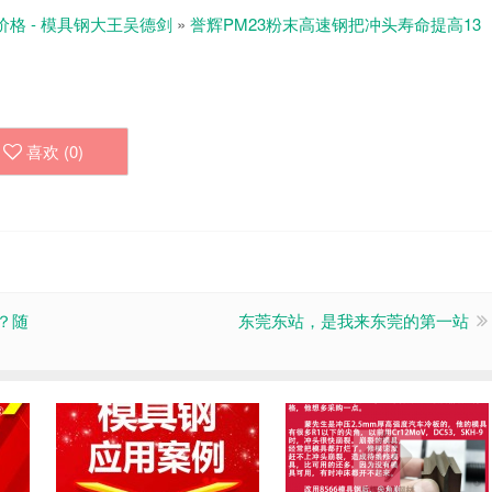
价格 - 模具钢大王吴德剑
»
誉辉PM23粉末高速钢把冲头寿命提高13
喜欢 (
0
)
？随
东莞东站，是我来东莞的第一站