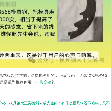
容易粘模起拉丝的，涂层也没用的，还做5万个产品就要裂模报废
我是强烈推荐你用
8566防崩钢
的。
价格 - 模具钢大王吴德剑
»
成先生问：有什么模具钢既不粘料，又不