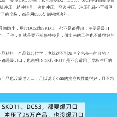
倍，硬度HRC58-60，它能解决D2、DC53、SKH-9等高硬度模
板冲压、精冲模具、尖角冲压、窄边冲压、冲压孔径小于板厚
了的崩裂，都是用8566防崩钢解决的。
具间隙小，用过DC53和SKD11，都不是很理想，主要是爆刀
个上千件，但就是要不断修整模具，做出来的工件也不能很好的
一旦粘料，产品就起拉丝，也就达不到精冲全光亮带的目的了，
3都是爆刀口，也说明DC53和SKD11是不合适用于厚板冲压的，
万产品也没爆过刀口，足以说明8566的抗崩裂性能很好，且不粘