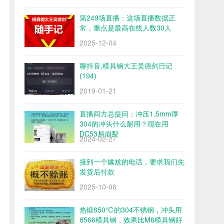
第249场直播：这场直播数据正
常，重点是最高在线人数30人
2025-12-04
聊抖音,模具钢大王吴德剑日记
(194)
2019-01-21
直播间方总提问：冲压1.5mm厚
304的冲头什么耐用？现在用
DC53易崩裂
2024-02-27
接到一个尴尬的电话，要求我们先
发货后付款
2025-10-06
热锻850℃的304不锈钢，冲头用
8566模具钢，效果比M6模具钢好