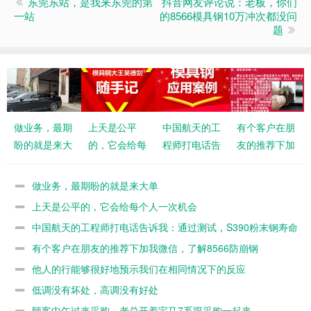
东莞东站，是我来东莞的第
抖音网友评论说：老板，你们
一站
的8566模具钢10万冲次都没问
题
做业务，最期
上天是公平
中国航天的工
有个客户在朋
盼的就是来大
的，它会给每
程师打电话告
友的推荐下加
单
个人一次机会
诉我：通过测
我微信，了解
试，S390粉
8566防崩钢
做业务，最期盼的就是来大单
末钢寿命不如
上天是公平的，它会给每个人一次机会
8566
中国航天的工程师打电话告诉我：通过测试，S390粉末钢寿命
不如8566
有个客户在朋友的推荐下加我微信，了解8566防崩钢
他人的行能够很好地预示我们在相同情况下的反应
低调没有坏处，高调没有好处
顾客中午过来采购，老总开着宝马7系跟采购一起来