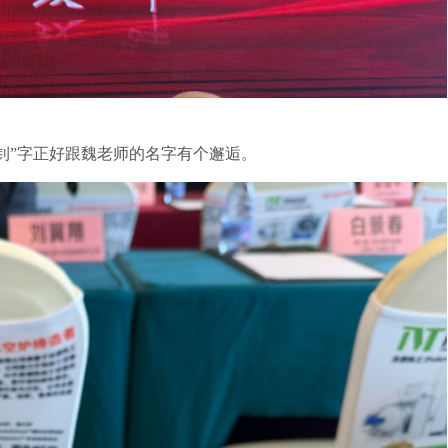
钊”字正好跟魏老师的名字有个邂逅。