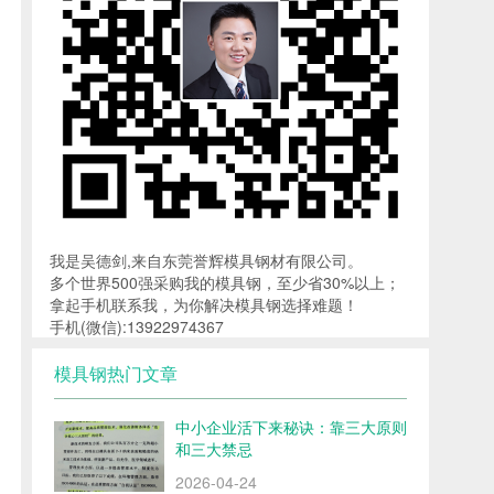
我是吴德剑,来自东莞誉辉模具钢材有限公司。
多个世界500强采购我的模具钢，至少省30%以上；
拿起手机联系我，为你解决模具钢选择难题！
手机(微信):13922974367
模具钢热门文章
中小企业活下来秘诀：靠三大原则
和三大禁忌
2026-04-24