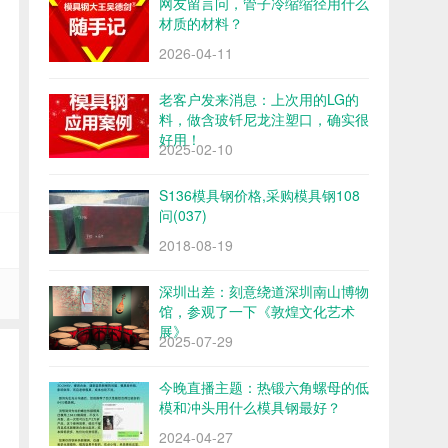
网友留言问，管子冷缩缩径用什么
材质的材料？
2026-04-11
老客户发来消息：上次用的LG的
料，做含玻钎尼龙注塑口，确实很
好用！
2025-02-10
S136模具钢价格,采购模具钢108
问(037)
2018-08-19
深圳出差：刻意绕道深圳南山博物
馆，参观了一下《敦煌文化艺术
展》
2025-07-29
今晚直播主题：热锻六角螺母的低
模和冲头用什么模具钢最好？
2024-04-27