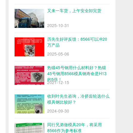
又来一车货，上午安全卸完货
2025-10-31
历先生好评反馈：8566可以冲20
万产品
2025-05-06
热锻45号钢用什么材料好？热锻
45号钢用8566模具钢寿命是H13
的5倍！
2021-12-15
收到叶先生咨询，冷挤齿轮选什么
模具钢比较好？
2024-09-30
同行兄弟做模具20年，将采用
8566作为参考标准