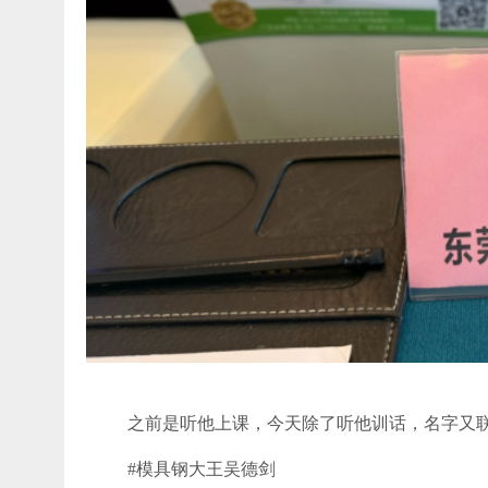
之前是听他上课，今天除了听他训话，名字又
#模具钢大王吴德剑