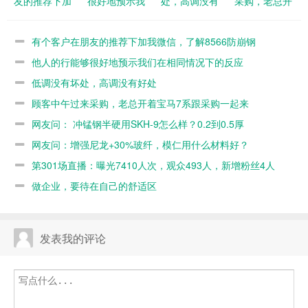
友的推荐下加
很好地预示我
处，高调没有
采购，老总开
我微信，了解
们在相同情况
好处
着宝马7系跟
8566防崩钢
下的反应
采购一起来
有个客户在朋友的推荐下加我微信，了解8566防崩钢
他人的行能够很好地预示我们在相同情况下的反应
低调没有坏处，高调没有好处
顾客中午过来采购，老总开着宝马7系跟采购一起来
网友问： 冲锰钢半硬用SKH-9怎么样？0.2到0.5厚
网友问：增强尼龙+30%玻纤，模仁用什么材料好？
第301场直播：曝光7410人次，观众493人，新增粉丝4人
做企业，要待在自己的舒适区
发表我的评论