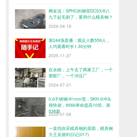
网友说：SPHC的钢背DC53冲八
九千起毛刺了，要用什么模具钢？
2026-04-19
第244场直播：观众人数559人，
人均观看时长1.30分钟
2025-11-27
在余姚，上午去了两家工厂，一个
塑胶厂，一个冲压厂
2024-07-21
0.6不锈钢冲1mm宽，SKH-9冲头
很快崩，8566寿命提高10倍。第
538篇
2025-01-08
一直找你买模具钢的原因，模具钢
大王吴德剑日记(017)