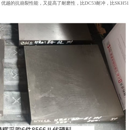
崩钢，优越的抗崩裂性能，又提高了耐磨性，比DC53耐冲，比SKH51