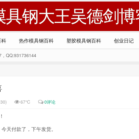
模具钢大王吴德剑博
百科
热作模具钢百科
塑胶模具钢百科
创业日记
Q:931736144
喜
30)
67℃
0评论
！
代，今天付款了，下午发货。