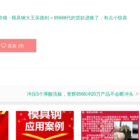
价格 - 模具钢大王吴德剑
»
8566Ⅱ代的货款进账了，有点小惊喜
喜欢 (
0
)
冲压5个厚酸洗板，誉辉8566冲20万产品不会断冲头