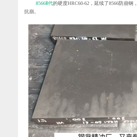
8566Ⅱ代
的硬度HRC60-62，延续了8566防
抗崩。