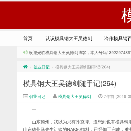
首页
认识模具钢大王吴德剑
冷作模具钢
欢迎光临模具钢大王吴德剑博客，本人号码13922974367，Q
创业日记
模具钢大王吴德剑随手记(264)
>
>
模具钢大王吴德剑随手记(264)
创业日记
模具钢大王吴德剑
7年前 (2019-09
一
山东德州，我以为只有扑克牌。没想到也有模具钢
山东德州马先生订购的NAK80精料，已经加工完成，准