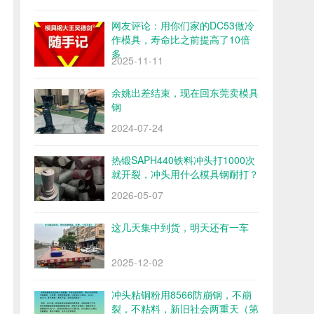
网友评论：用你们家的DC53做冷
作模具，寿命比之前提高了10倍
多
2025-11-11
余姚出差结束，现在回东莞卖模具
钢
2024-07-24
热锻SAPH440铁料冲头打1000次
就开裂，冲头用什么模具钢耐打？
2026-05-07
这几天集中到货，明天还有一车
2025-12-02
冲头粘铜粉用8566防崩钢，不崩
裂，不粘料，新旧社会两重天（第