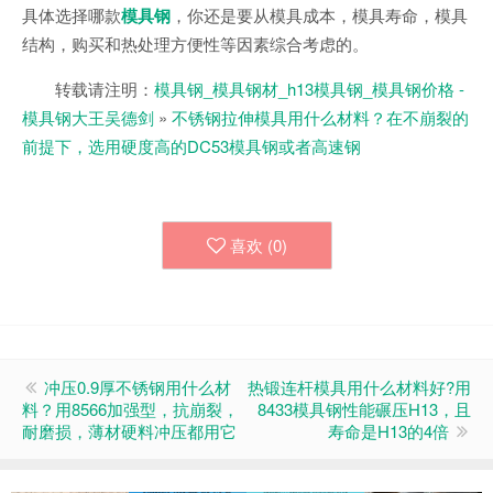
具体选择哪款
模具钢
，你还是要从模具成本，模具寿命，模具
结构，购买和热处理方便性等因素综合考虑的。
转载请注明：
模具钢_模具钢材_h13模具钢_模具钢价格 -
模具钢大王吴德剑
»
不锈钢拉伸模具用什么材料？在不崩裂的
前提下，选用硬度高的DC53模具钢或者高速钢
喜欢 (
0
)
冲压0.9厚不锈钢用什么材
热锻连杆模具用什么材料好?用
料？用8566加强型，抗崩裂，
8433模具钢性能碾压H13，且
耐磨损，薄材硬料冲压都用它
寿命是H13的4倍