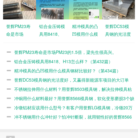
誉辉PM23寿
铝合金压铸模
精冲模具的凸
誉辉DC53模
命是市场
具用8418、
凹模用什么模
具钢的光洁度
PM23的1.5
H13怎么样？
具钢材比较
好，又赢得新
倍，梁先生很
（第432篇）
好？（第434
能源车项目的
誉辉PM23寿命是市场PM23的1.5倍，梁先生很高兴。
高兴。
篇）
大订单（第
铝合金压铸模具用8418、H13怎么样？（第432篇）
421篇）
精冲模具的凸凹模用什么模具钢材比较好？（第434篇）
誉辉DC53模具钢的光洁度好，又赢得新能源车项目的大订单
（第421篇）
不锈钢拉伸用什么材料？用誉辉8503模具钢，解决拉伸模具粘
料有一手（第418篇）
冲铜用什么材料最好？用誉辉8566模具钢，软化变形磨损3个缺
陷同时解决（第417篇）
冷镦铝材应该用什么型号？有客户用誉辉LG模具钢，冷镦20万
产品都不开裂（第416篇）
冲不锈钢用什么冲针好？怕冲针断裂，就用韧性好的誉辉8566
模具钢根治（第415篇）