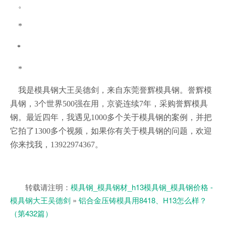
。
*
*
*
我是模具钢大王吴德剑，来自东莞誉辉模具钢
。
誉辉模
具钢，
3个世界500强在用，京瓷连续7年，采购誉辉模具
钢
。
最近四年，我遇见
1000多个关于模具钢的案例，并把
它拍了1300多个视频，
如果你有关于模具钢的
问题
，欢迎
你来找我
，
13922974367。
转载请注明：
模具钢_模具钢材_h13模具钢_模具钢价格 -
模具钢大王吴德剑
»
铝合金压铸模具用8418、H13怎么样？
（第432篇）