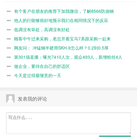
我微信，了解
们在相同情况
好处
着宝马7系跟
8566防崩钢
下的反应
采购一起来
有个客户在朋友的推荐下加我微信，了解8566防崩钢
他人的行能够很好地预示我们在相同情况下的反应
低调没有坏处，高调没有好处
顾客中午过来采购，老总开着宝马7系跟采购一起来
网友问： 冲锰钢半硬用SKH-9怎么样？0.2到0.5厚
第301场直播：曝光7410人次，观众493人，新增粉丝4人
做企业，要待在自己的舒适区
今天是过得最惬意的一天
发表我的评论